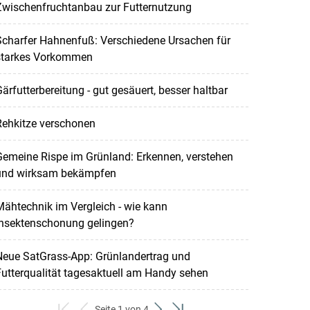
Zwischenfruchtanbau zur Futternutzung
Scharfer Hahnenfuß: Verschiedene Ursachen für
starkes Vorkommen
ärfutterbereitung - gut gesäuert, besser haltbar
Rehkitze verschonen
emeine Rispe im Grünland: Erkennen, verstehen
und wirksam bekämpfen
ähtechnik im Vergleich - wie kann
Insektenschonung gelingen?
Neue SatGrass-App: Grünlandertrag und
utterqualität tagesaktuell am Handy sehen
Seite 1 von 4