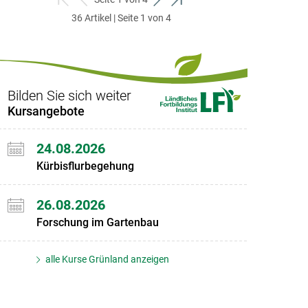
zum
zurück
weiter
zum
36 Artikel | Seite 1 von 4
ersten
zum
zum
letzten
Set
vorigen
nächsten
Set
Set
Set
Bilden Sie sich weiter
Kursangebote
24.08.2026
Kürbisflurbegehung
26.08.2026
Forschung im Gartenbau
alle Kurse Grünland anzeigen