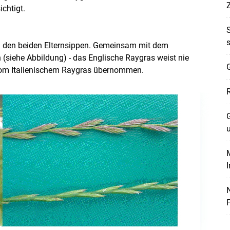
chtigt.
n den beiden Elternsippen. Gemeinsam mit dem
 (siehe Abbildung) - das Englische Raygras weist nie
G
vom Italienischem Raygras übernommen.
G
M
Skip to main content
F