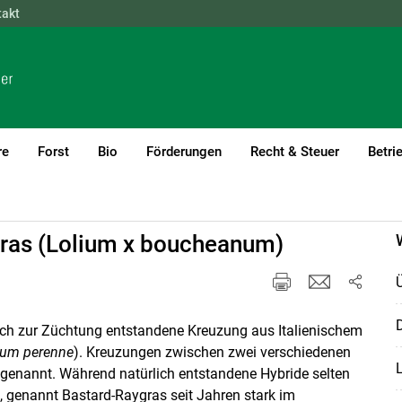
takt
NÖ
OÖ
SBG
STMK
TIROL
VBG
WIEN
re
Forst
Bio
Förderungen
Recht & Steuer
Betri
)1
gras (Lolium x boucheanum)
D
tlich zur Züchtung entstandene Kreuzung aus Italienischem
ium perenne
). Kreuzungen zwischen zwei verschiedenen
 genannt. Während natürlich entstandene Hybride selten
, genannt Bastard-Raygras seit Jahren stark im