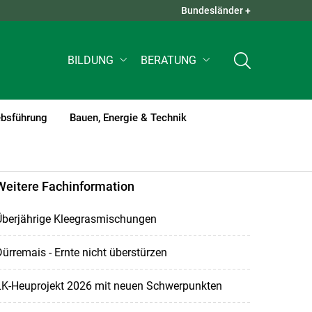
Bundesländer +
QUICK LINKS +
BILDUNG
BERATUNG
ebsführung
Bauen, Energie & Technik
Weitere Fachinformation
Überjährige Kleegrasmischungen
ürremais - Ernte nicht überstürzen
LK-Heuprojekt 2026 mit neuen Schwerpunkten