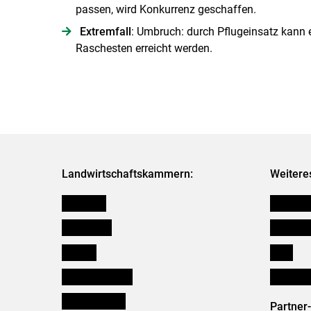
passen, wird Konkurrenz geschaffen.
Extremfall
: Umbruch: durch Pflugeinsatz kann
Raschesten erreicht werden.
Landwirtschaftskammern:
Weitere
Österreich
Kleinanz
Burgenland
Downloa
Kärnten
Links
Niederösterreich
Initiativ
Oberösterreich
Partner