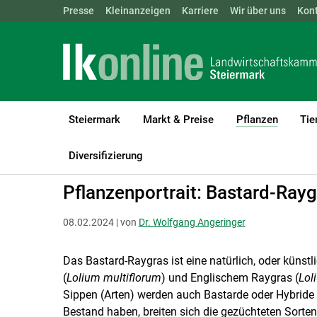
Landwirtschaftskammern:
Presse
Kleinanzeigen
Karriere
ÖSTERREICH
Wir über uns
BGLD
Kon
KTN
Steiermark
Markt & Preise
Pflanzen
Tie
(current
LK Steiermark
Pflanzen
Grünland & Futterbau
Diversifizierung
Pflanzenportrait: Bastard-Ray
08.02.2024 | von
Dr. Wolfgang Angeringer
Das Bastard-Raygras ist eine natürlich, oder küns
(
Lolium multiflorum
) und Englischem Raygras (
Lol
Sippen (Arten) werden auch Bastarde oder Hybride
Bestand haben, breiten sich die gezüchteten Sorten