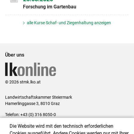
Forschung im Gartenbau
alle Kurse Schaf- und Ziegenhaltung anzeigen
Über uns
© 2026 stmk.lko.at
Landwirtschaftskammer Steiermark
Hamerlinggasse 3, 8010 Graz
Telefon: +43 (0) 316 8050-0
E-Mail:
office@lk-stmk.at
Die Website wird mit den technisch erforderlichen
Impressum
|
Kontakt
|
Datenschutzerklärung
|
Barrierefreiheit
|
Cookies ausgeführt. Andere Cookies werden nur mit Ihrer