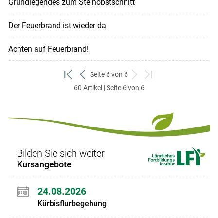
Grundlegendes zum Steinobstschnitt
Der Feuerbrand ist wieder da
Achten auf Feuerbrand!
Seite 6 von 6
zum
zurück
weiter
zum
60 Artikel | Seite 6 von 6
ersten
zum
zum
letzten
Set
vorigen
nächsten
Set
Set
Set
Bilden Sie sich weiter
Kursangebote
24.08.2026
Kürbisflurbegehung