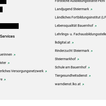
eigen
Forstliche Ausbildungsstätte Pichl
ds
Landjugend Steiermark
Ländliches Fortbildungsinstitut (LF
en und Partner
Lebensqualität Bauernhof
Lehrlings- u. Fachausbildungsstell
-Services
lkdigital.at
Rinderzucht Steiermark
erinnen
Steiermarkhof
ster
Schule am Bauernhof
rliches Versorgungsnetzwerk
Tiergesundheitsdienst
re
warndienst.lko.at