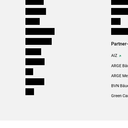
Österreich
Kleinanz
Burgenland
Downloa
Kärnten
Links
Niederösterreich
Initiativ
Oberösterreich
Partner
Salzburg
AIZ
Steiermark
ARGE Bäu
Tirol
ARGE Mei
Vorarlberg
BVN Bäue
Wien
Green Ca