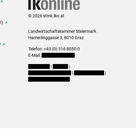
© 2026 stmk.lko.at
I)
Landwirtschaftskammer Steiermark
Hamerlinggasse 3, 8010 Graz
e
Telefon: +43 (0) 316 8050-0
E-Mail:
office@lk-stmk.at
Impressum
|
Kontakt
|
Datenschutzerklärung
|
Barrierefreiheit
|
Cookie-Einstellungen