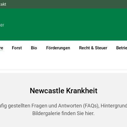
takt
NÖ
OÖ
SBG
STMK
TIROL
VBG
WIEN
re
Forst
Bio
Förderungen
Recht & Steuer
Betri
(current)1
rankheit
Newcastle Krankheit
ufig gestellten Fragen und Antworten (FAQs), Hintergrun
Bildergalerie finden Sie hier.
Skip to main content