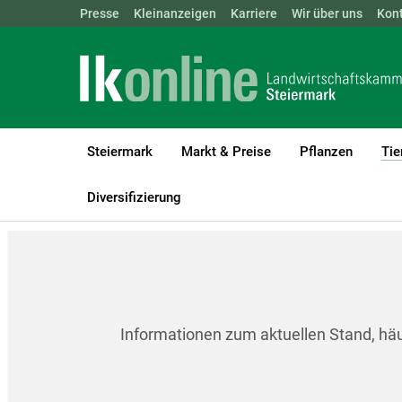
Landwirtschaftskammern:
Presse
Kleinanzeigen
Karriere
ÖSTERREICH
Wir über uns
BGLD
Kon
KTN
Steiermark
Markt & Preise
Pflanzen
Tie
LK Steiermark
Tiere
Tiergesundheit & -seuchen
Newcastle K
Diversifizierung
Informationen zum aktuellen Stand, hä