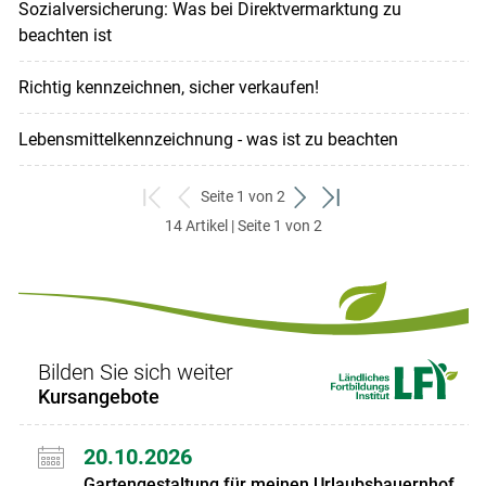
Sozialversicherung: Was bei Direktvermarktung zu
beachten ist
Richtig kennzeichnen, sicher verkaufen!
Lebensmittelkennzeichnung - was ist zu beachten
Seite 1 von 2
zum
zurück
weiter
zum
14 Artikel | Seite 1 von 2
ersten
zum
zum
letzten
Set
vorigen
nächsten
Set
Set
Set
Bilden Sie sich weiter
Kursangebote
20.10.2026
Gartengestaltung für meinen Urlaubsbauernhof