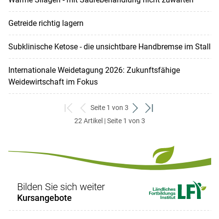
Getreide richtig lagern
Subklinische Ketose - die unsichtbare Handbremse im Stall
Internationale Weidetagung 2026: Zukunftsfähige
Weidewirtschaft im Fokus
Seite 1 von 3
zum
zurück
weiter
zum
22 Artikel | Seite 1 von 3
ersten
zum
zum
letzten
Set
vorigen
nächsten
Set
Set
Set
Bilden Sie sich weiter
Kursangebote