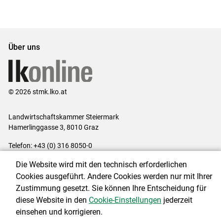
Über uns
© 2026 stmk.lko.at
Landwirtschaftskammer Steiermark
Hamerlinggasse 3, 8010 Graz
Telefon: +43 (0) 316 8050-0
E-Mail:
office@lk-stmk.at
Die Website wird mit den technisch erforderlichen
Impressum
|
Kontakt
|
Datenschutzerklärung
|
Barrierefreiheit
|
Cookies ausgeführt. Andere Cookies werden nur mit Ihrer
Cookie-Einstellungen
Zustimmung gesetzt. Sie können Ihre Entscheidung für
diese Website in den
Cookie-Einstellungen
jederzeit
einsehen und korrigieren.