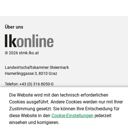
Über uns
© 2026 stmk.lko.at
Landwirtschaftskammer Steiermark
Hamerlinggasse 3, 8010 Graz
Telefon: +43 (0) 316 8050-0
E-Mail:
office@lk-stmk.at
Die Website wird mit den technisch erforderlichen
Impressum
|
Kontakt
|
Datenschutzerklärung
|
Barrierefreiheit
|
Cookies ausgeführt. Andere Cookies werden nur mit Ihrer
Cookie-Einstellungen
Zustimmung gesetzt. Sie können Ihre Entscheidung für
diese Website in den
Cookie-Einstellungen
jederzeit
einsehen und korrigieren.