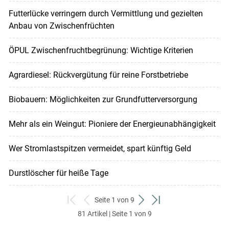
Futterlücke verringern durch Vermittlung und gezielten
Anbau von Zwischenfrüchten
ÖPUL Zwischenfruchtbegrünung: Wichtige Kriterien
Agrardiesel: Rückvergütung für reine Forstbetriebe
Biobauern: Möglichkeiten zur Grundfutterversorgung
Mehr als ein Weingut: Pioniere der Energieunabhängigkeit
Wer Stromlastspitzen vermeidet, spart künftig Geld
Durstlöscher für heiße Tage
Seite 1 von 9
zum
zurück
weiter
zum
81 Artikel | Seite 1 von 9
ersten
zum
zum
letzten