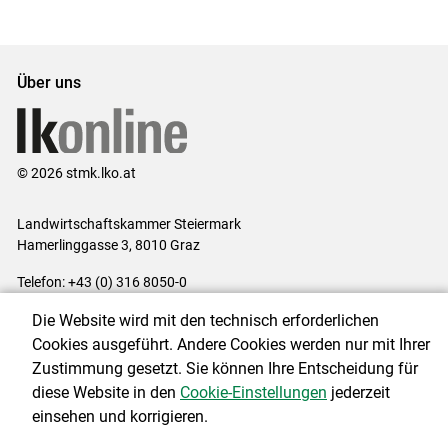
Set
vorigen
nächsten
Set
Set
Set
Über uns
© 2026 stmk.lko.at
Landwirtschaftskammer Steiermark
Hamerlinggasse 3, 8010 Graz
Telefon: +43 (0) 316 8050-0
E-Mail:
office@lk-stmk.at
Die Website wird mit den technisch erforderlichen
Impressum
|
Kontakt
|
Datenschutzerklärung
|
Barrierefreiheit
|
Cookies ausgeführt. Andere Cookies werden nur mit Ihrer
Cookie-Einstellungen
Zustimmung gesetzt. Sie können Ihre Entscheidung für
diese Website in den
Cookie-Einstellungen
jederzeit
einsehen und korrigieren.