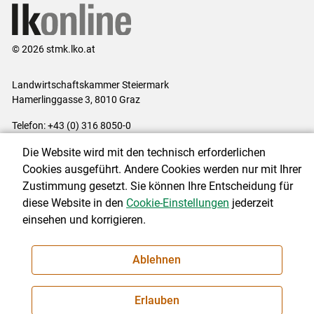
© 2026 stmk.lko.at
Landwirtschaftskammer Steiermark
Hamerlinggasse 3, 8010 Graz
Telefon: +43 (0) 316 8050-0
E-Mail:
office@lk-stmk.at
Die Website wird mit den technisch erforderlichen
Impressum
|
Kontakt
|
Datenschutzerklärung
|
Barrierefreiheit
|
Cookies ausgeführt. Andere Cookies werden nur mit Ihrer
Cookie-Einstellungen
Zustimmung gesetzt. Sie können Ihre Entscheidung für
diese Website in den
Cookie-Einstellungen
jederzeit
einsehen und korrigieren.
NEWSLETTER
Ablehnen
Erlauben