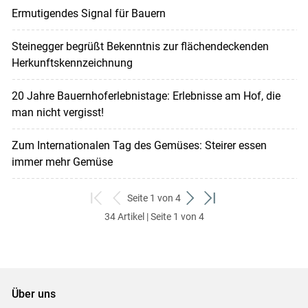
Ermutigendes Signal für Bauern
Steinegger begrüßt Bekenntnis zur flächendeckenden
Herkunftskennzeichnung
20 Jahre Bauernhoferlebnistage: Erlebnisse am Hof, die
man nicht vergisst!
Zum Internationalen Tag des Gemüses: Steirer essen
immer mehr Gemüse
Seite 1 von 4
zum
zurück
weiter
zum
34 Artikel | Seite 1 von 4
ersten
zum
zum
letzten
Set
vorigen
nächsten
Set
Set
Set
Über uns