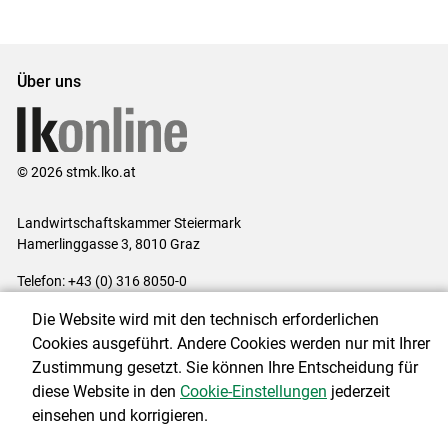
Set
vorigen
nächsten
Set
Set
Set
Über uns
© 2026 stmk.lko.at
Landwirtschaftskammer Steiermark
Hamerlinggasse 3, 8010 Graz
Telefon: +43 (0) 316 8050-0
E-Mail:
office@lk-stmk.at
Die Website wird mit den technisch erforderlichen
Impressum
|
Kontakt
|
Datenschutzerklärung
|
Barrierefreiheit
|
Cookies ausgeführt. Andere Cookies werden nur mit Ihrer
Cookie-Einstellungen
Zustimmung gesetzt. Sie können Ihre Entscheidung für
diese Website in den
Cookie-Einstellungen
jederzeit
einsehen und korrigieren.