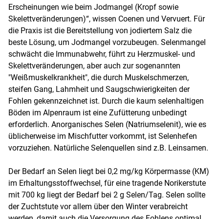
Erscheinungen wie beim Jodmangel (Kropf sowie
Skelettveränderungen)“, wissen Coenen und Vervuert. Für
die Praxis ist die Bereitstellung von jodiertem Salz die
beste Lösung, um Jodmangel vorzubeugen. Selenmangel
schwächt die Immunabwehr, führt zu Herzmuskel- und
Skelettveränderungen, aber auch zur sogenannten
"Weißmuskelkrankheit", die durch Muskelschmerzen,
steifen Gang, Lahmheit und Saugschwierigkeiten der
Fohlen gekennzeichnet ist. Durch die kaum selenhaltigen
Böden im Alpenraum ist eine Zufütterung unbedingt
erforderlich. Anorganisches Selen (Natriumselenit), wie es
üblicherweise im Mischfutter vorkommt, ist Selenhefen
vorzuziehen. Natürliche Selenquellen sind z.B. Leinsamen.
Der Bedarf an Selen liegt bei 0,2 mg/kg Körpermasse (KM)
im Erhaltungsstoffwechsel, für eine tragende Norikerstute
mit 700 kg liegt der Bedarf bei 2 g Selen/Tag. Selen sollte
der Zuchtstute vor allem über den Winter verabreicht
werden, damit auch die Versorgung des Fohlens optimal