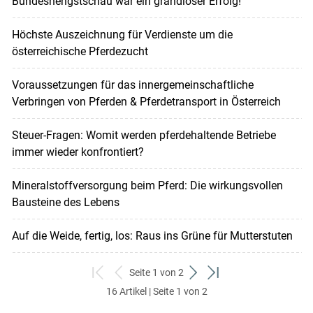
Bundeshengstschau war ein grandioser Erfolg!
Höchste Auszeichnung für Verdienste um die
österreichische Pferdezucht
Voraussetzungen für das innergemeinschaftliche
Verbringen von Pferden & Pferdetransport in Österreich
Steuer-Fragen: Womit werden pferdehaltende Betriebe
immer wieder konfrontiert?
Mineralstoffversorgung beim Pferd: Die wirkungsvollen
Bausteine des Lebens
Auf die Weide, fertig, los: Raus ins Grüne für Mutterstuten
Seite 1 von 2
zum
zurück
weiter
zum
16 Artikel | Seite 1 von 2
ersten
zum
zum
letzten