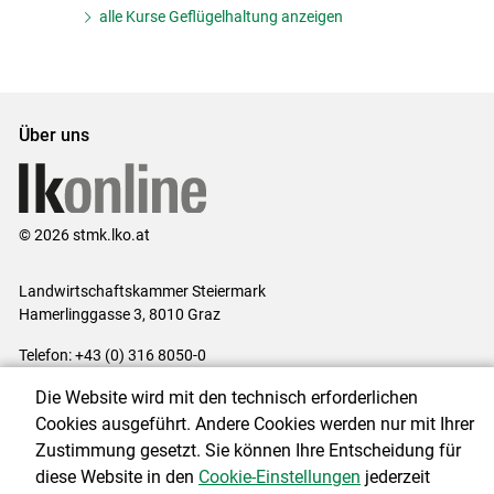
alle Kurse Geflügelhaltung anzeigen
Über uns
© 2026 stmk.lko.at
Landwirtschaftskammer Steiermark
Hamerlinggasse 3, 8010 Graz
Telefon: +43 (0) 316 8050-0
E-Mail:
office@lk-stmk.at
Die Website wird mit den technisch erforderlichen
Impressum
|
Kontakt
|
Datenschutzerklärung
|
Barrierefreiheit
|
Cookies ausgeführt. Andere Cookies werden nur mit Ihrer
Cookie-Einstellungen
Zustimmung gesetzt. Sie können Ihre Entscheidung für
diese Website in den
Cookie-Einstellungen
jederzeit