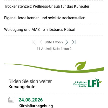
Trockenstehzeit: Wellness-Urlaub für das Kuheuter
Eigene Herde kennen und selektiv trockenstellen
Weidegang und AMS - ein lösbares Rätsel
Seite 1 von 2
zum
zurück
weiter
zum
11 Artikel | Seite 1 von 2
ersten
zum
zum
letzten
Set
vorigen
nächsten
Set
Set
Set
Bilden Sie sich weiter
Kursangebote
24.08.2026
Kürbisflurbegehung