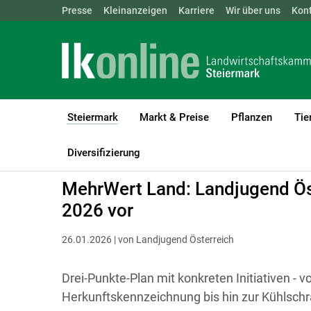
Landwirtschaftskammern:
Presse
Kleinanzeigen
Karriere
ÖSTERREICH
Wir über uns
BGLD
Kon
KTN
Steiermark
Markt & Preise
Pflanzen
Tie
(current)1
LK Steiermark
Steiermark
Diversifizierung
MehrWert Land: Landjugend Öst
2026 vor
26.01.2026 | von Landjugend Österreich
Drei-Punkte-Plan mit konkreten Initiativen - 
Herkunftskennzeichnung bis hin zur Kühlschr