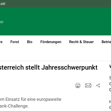
takt
NÖ
OÖ
SBG
STMK
TIROL
VBG
WIEN
re
Forst
Bio
Förderungen
Recht & Steuer
Betri
erreich stellt Jahresschwerpunkt
S
D
vom Einsatz für eine europaweite
H
ank-Challenge.