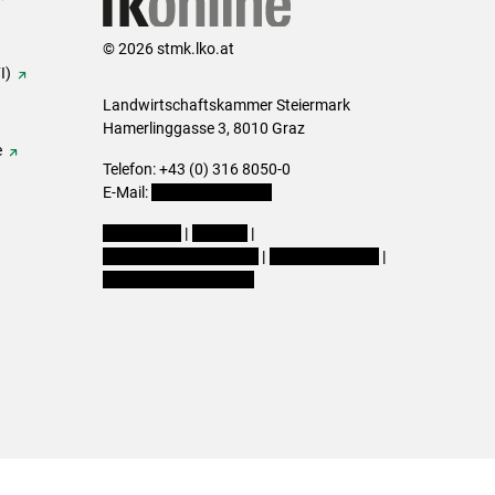
© 2026 stmk.lko.at
I)
Landwirtschaftskammer Steiermark
Hamerlinggasse 3, 8010 Graz
e
Telefon: +43 (0) 316 8050-0
E-Mail:
office@lk-stmk.at
Impressum
|
Kontakt
|
Datenschutzerklärung
|
Barrierefreiheit
|
Cookie-Einstellungen