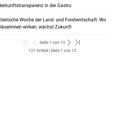
erkunftstransparenz in der Gastro
teirische Woche der Land- und Forstwirtschaft: Wo
Bäuerinnen wirken, wächst Zukunft
Seite 1 von 13
zum
zurück
weiter
zum
127 Artikel | Seite 1 von 13
ersten
zum
zum
letzten
Set
vorigen
nächsten
Set
Set
Set