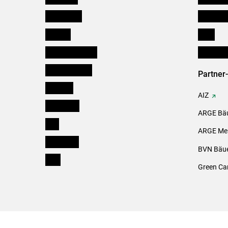
Burgenland
Downloa
Kärnten
Links
Niederösterreich
Initiativ
Oberösterreich
Partner
Salzburg
AIZ
Steiermark
ARGE Bäu
Tirol
ARGE Mei
Vorarlberg
BVN Bäue
Wien
Green Ca