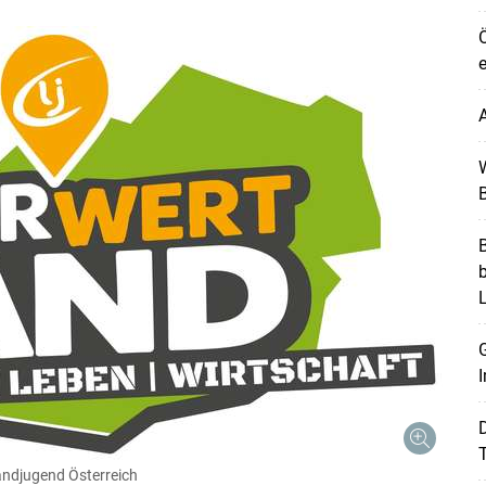
Ö
e
A
W
B
B
G
I
Skip to main content
T
ndjugend Österreich