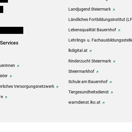
ds
Landjugend Steiermark
Ländliches Fortbildungsinstitut (LF
en und Partner
Lebensqualität Bauernhof
Lehrlings- u. Fachausbildungsstell
-Services
lkdigital.at
Rinderzucht Steiermark
erinnen
Steiermarkhof
ster
Schule am Bauernhof
rliches Versorgungsnetzwerk
Tiergesundheitsdienst
re
warndienst.lko.at