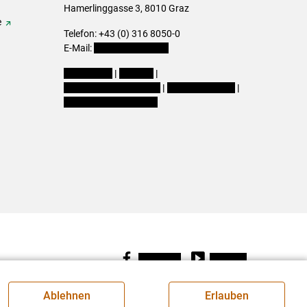
Hamerlinggasse 3, 8010 Graz
e
Telefon: +43 (0) 316 8050-0
E-Mail:
office@lk-stmk.at
Impressum
|
Kontakt
|
Datenschutzerklärung
|
Barrierefreiheit
|
Cookie-Einstellungen
Facebook
Youtube
Ablehnen
Erlauben