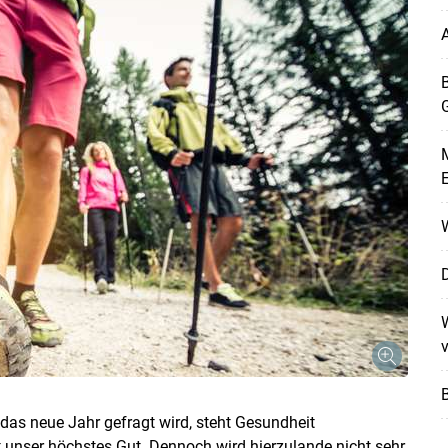
A
B
M
W
D
Skip to main content
W
v
s neue Jahr gefragt wird, steht Gesundheit
st unser höchstes Gut. Dennoch wird hierzulande nicht sehr