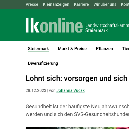
Landwirtschaftskammern:
Presse
Kleinanzeigen
Karriere
ÖSTERREICH
Wir über uns
BGLD
Kon
KTN
Steiermark
Markt & Preise
Pflanzen
Tie
(current)1
LK Steiermark
Steiermark
Aktuelles
Diversifizierung
Lohnt sich: vorsorgen und sich
28.12.2023 | von
Johanna Vucak
Gesundheit ist der häufigste Neujahrswunsch.
werden und sich den SVS-Gesundheitshunder