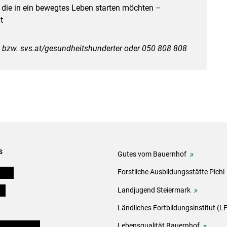
, die in ein bewegtes Leben starten möchten –
t
 bzw. svs.at/gesundheitshunderter oder 050 808 808
s
Gutes vom Bauernhof
eigen
Forstliche Ausbildungsstätte Pichl
ds
Landjugend Steiermark
Ländliches Fortbildungsinstitut (LF
en und Partner
Lebensqualität Bauernhof