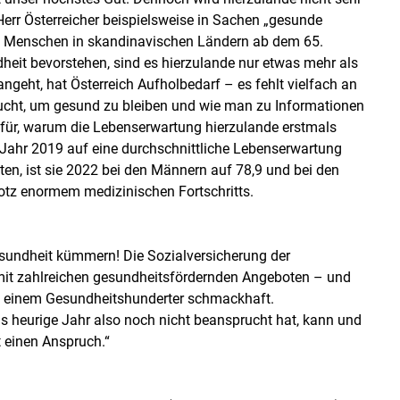
rr Österreicher beispielsweise in Sachen „gesunde
nd Menschen in skandinavischen Ländern ab dem 65.
heit bevorstehen, sind es hierzulande nur etwas mehr als
eht, hat Österreich Aufholbedarf – es fehlt vielfach an
cht, um gesund zu bleiben und wie man zu Informationen
ür, warum die Lebenserwartung hierzulande erstmals
 Jahr 2019 auf eine durchschnittliche Lebenserwartung
ten, ist sie 2022 bei den Männern auf 78,9 und bei den
otz enormem medizinischen Fortschritts.
esundheit kümmern! Die Sozialversicherung der
 mit zahlreichen gesundheitsfördernden Angeboten – und
 einem Gesundheitshunderter schmackhaft.
das heurige Jahr also noch nicht beansprucht hat, kann und
t einen Anspruch.“