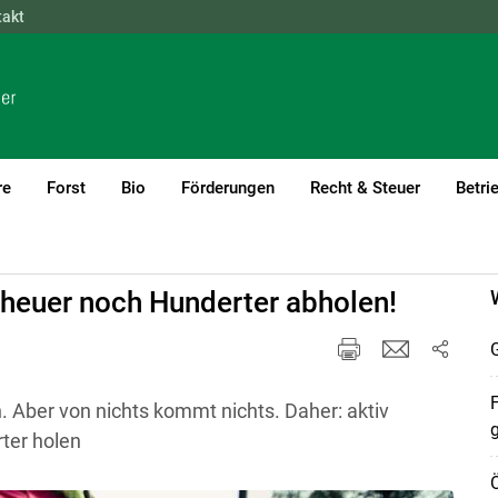
takt
NÖ
OÖ
SBG
STMK
TIROL
VBG
WIEN
re
Forst
Bio
Förderungen
Recht & Steuer
Betri
 heuer noch Hunderter abholen!
F
 Aber von nichts kommt nichts. Daher: aktiv
ter holen