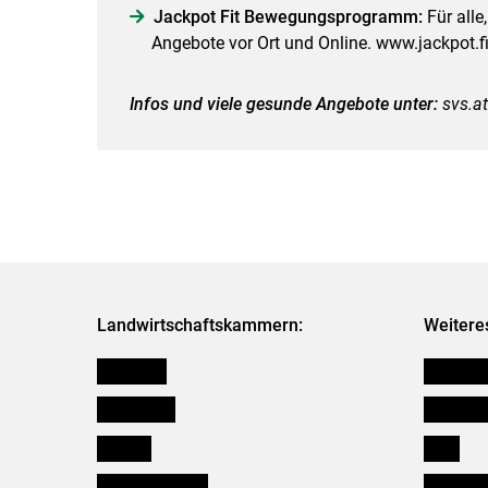
Jackpot Fit Bewegungsprogramm:
Für alle
Angebote vor Ort und Online. www.jackpot.fi
Infos und viele gesunde Angebote unter:
svs.at
Landwirtschaftskammern:
Weitere
Österreich
Kleinanz
Burgenland
Downloa
Kärnten
Links
Niederösterreich
Initiativ