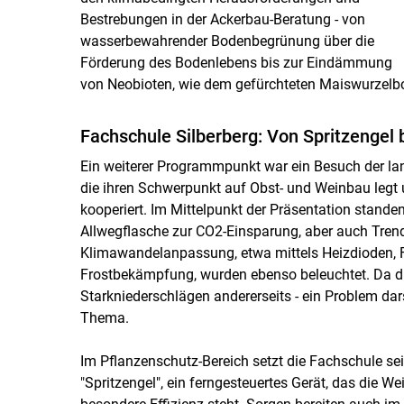
Bestrebungen in der Ackerbau-Beratung - von
wasserbewahrender Bodenbegrünung über die
Förderung des Bodenlebens bis zur Eindämmung
von Neobioten, wie dem gefürchteten Maiswurzelb
Fachschule Silberberg: Von Spritzengel 
Ein weiterer Programmpunkt war ein Besuch der lan
die ihren Schwerpunkt auf Obst- und Weinbau legt
kooperiert. Im Mittelpunkt der Präsentation standen 
Allwegflasche zur CO2-Einsparung, aber auch Trends 
Klimawandelanpassung, etwa mittels Heizdioden, Fr
Frostbekämpfung, wurden ebenso beleuchtet. Da die
Starkniederschlägen andererseits - ein Problem dars
Thema.
Im Pflanzenschutz-Bereich setzt die Fachschule sei
"Spritzengel", ein ferngesteuertes Gerät, das die 