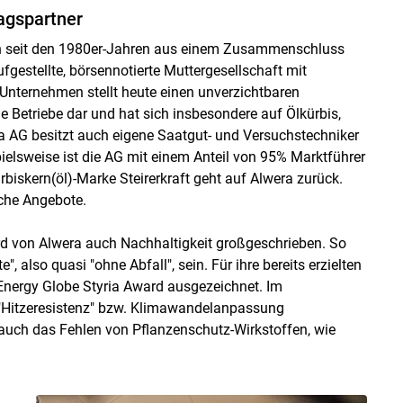
agspartner
ich seit den 1980er-Jahren aus einem Zusammenschluss
fgestellte, börsennotierte Muttergesellschaft mit
Unternehmen stellt heute einen unverzichtbaren
e Betriebe dar und hat sich insbesondere auf Ölkürbis,
a AG besitzt auch eigene Saatgut- und Versuchstechniker
pielsweise ist die AG mit einem Anteil von 95% Marktführer
biskern(öl)-Marke Steirerkraft geht auf Alwera zurück.
sche Angebote.
ird von Alwera auch Nachhaltigkeit großgeschrieben. So
, also quasi "ohne Abfall", sein. Für ihre bereits erzielten
ergy Globe Styria Award ausgezeichnet. Im
 "Hitzeresistenz" bzw. Klimawandelanpassung
auch das Fehlen von Pflanzenschutz-Wirkstoffen, wie