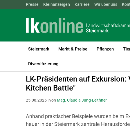
Landwirtschaftskammern:
Presse
Kleinanzeigen
Karriere
ÖSTERREICH
Wir über uns
BGLD
Kon
KTN
Steiermark
Markt & Preise
Pflanzen
Tie
(current)1
LK Steiermark
Steiermark
Diversifizierung
LK-Präsidenten auf Exkursion: V
Kitchen Battle"
25.08.2025 | von
Mag. Claudia Jung-Leithner
Anhand praktischer Beispiele wurden beim 
heuer in der Steiermark zentrale Herausforde