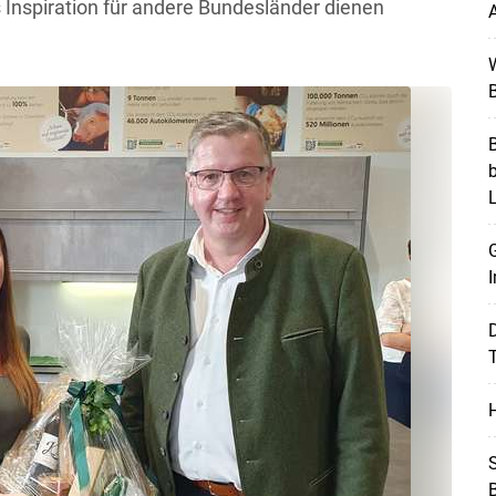
ls Inspiration für andere Bundesländer dienen
A
W
B
B
G
I
T
H
S