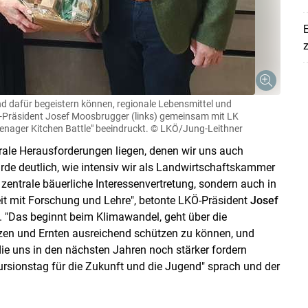
E
z
gend dafür begeistern können, regionale Lebensmittel und
Ö-Präsident Josef Moosbrugger (links) gemeinsam mit LK
enager Kitchen Battle" beeindruckt.
© LKÖ/Jung-Leithner
trale Herausforderungen liegen, denen wir uns auch
rde deutlich, wie intensiv wir als Landwirtschaftskammer
Skip to main content
zentrale bäuerliche Interessenvertretung, sondern auch in
t mit Forschung und Lehre", betonte LKÖ-Präsident
Josef
. "Das beginnt beim Klimawandel, geht über die
nzen und Ernten ausreichend schützen zu können, und
die uns in den nächsten Jahren noch stärker fordern
rsionstag für die Zukunft und die Jugend" sprach und der