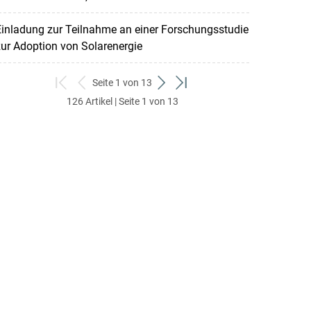
inladung zur Teilnahme an einer Forschungsstudie
ur Adoption von Solarenergie
Seite 1 von 13
zum
zurück
weiter
zum
126 Artikel | Seite 1 von 13
ersten
zum
zum
letzten
Set
vorigen
nächsten
Set
Set
Set