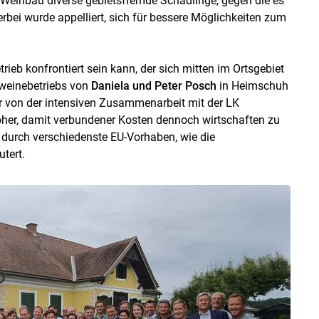
m Weinbau diverse gebietsfremde Schädlinge, gegen die es
ei wurde appelliert, sich für bessere Möglichkeiten zum
ieb konfrontiert sein kann, der sich mitten im Ortsgebiet
hweinebetriebs von
Daniela und Peter Posch
in Heimschuh
nur von der intensiven Zusammenarbeit mit der LK
oher, damit verbundener Kosten dennoch wirtschaften zu
durch verschiedenste EU-Vorhaben, wie die
utert.