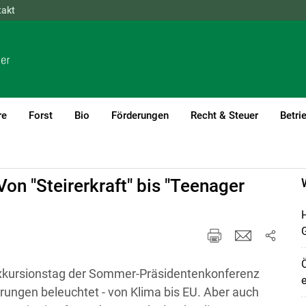
takt
NÖ
OÖ
SBG
STMK
TIROL
VBG
WIEN
re
Forst
Bio
Förderungen
Recht & Steuer
Betri
on "Steirerkraft" bis "Teenager
H
Ö
Exkursionstag der Sommer-Präsidentenkonferenz
e
rungen beleuchtet - von Klima bis EU. Aber auch