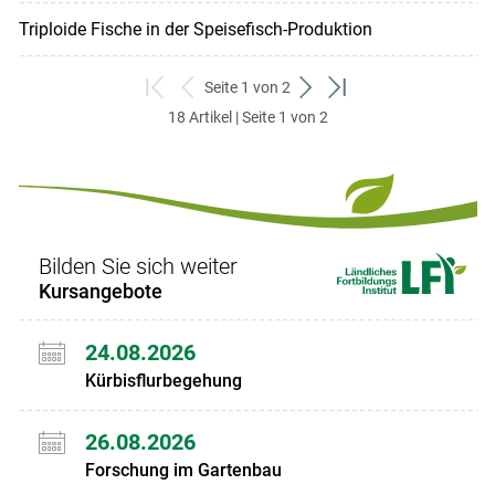
Triploide Fische in der ­Speisefisch-Produktion
Seite 1 von 2
zum
zurück
weiter
zum
18 Artikel | Seite 1 von 2
ersten
zum
zum
letzten
Set
vorigen
nächsten
Set
Set
Set
Bilden Sie sich weiter
Kursangebote
24.08.2026
Kürbisflurbegehung
26.08.2026
Forschung im Gartenbau