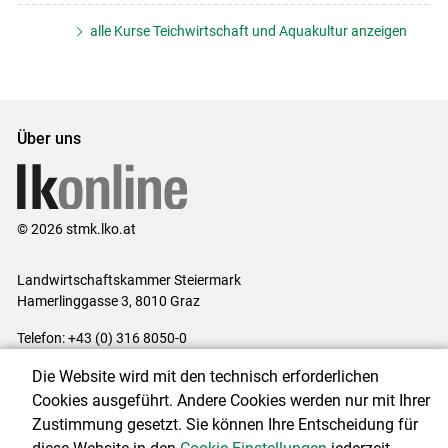
alle Kurse Teichwirtschaft und Aquakultur anzeigen
Über uns
© 2026 stmk.lko.at
Landwirtschaftskammer Steiermark
Hamerlinggasse 3, 8010 Graz
Telefon: +43 (0) 316 8050-0
E-Mail:
office@lk-stmk.at
Die Website wird mit den technisch erforderlichen
Impressum
|
Kontakt
|
Datenschutzerklärung
|
Barrierefreiheit
|
Cookies ausgeführt. Andere Cookies werden nur mit Ihrer
Cookie-Einstellungen
Zustimmung gesetzt. Sie können Ihre Entscheidung für