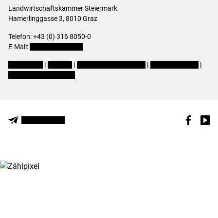
Landwirtschaftskammer Steiermark
Hamerlinggasse 3, 8010 Graz
Telefon: +43 (0) 316 8050-0
E-Mail:
office@lk-stmk.at
Impressum
|
Kontakt
|
Datenschutzerklärung
|
Barrierefreiheit
|
Cookie-Einstellungen
NEWSLETTER