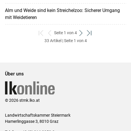
Alm und Weide sind kein Streichelzoo: Sicherer Umgang
mit Weidetieren
Seite 1 von 4
zum
zurück
weiter
zum
33 Artikel | Seite 1 von 4
ersten
zum
zum
letzten
Set
vorigen
nächsten
Set
Set
Set
Über uns
© 2026 stmk.lko.at
Landwirtschaftskammer Steiermark
Hamerlinggasse 3, 8010 Graz