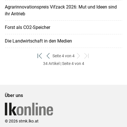
Agrarinnovationspreis Vifzack 2026: Mut und Ideen sind
ihr Antrieb
Forst als CO2-Speicher
Die Landwirtschaft in den Medien
Seite 4 von 4
zum
zurück
weiter
zum
34 Artikel | Seite 4 von 4
ersten
zum
zum
letzten
Set
vorigen
nächsten
Set
Set
Set
Über uns
© 2026 stmk.lko.at