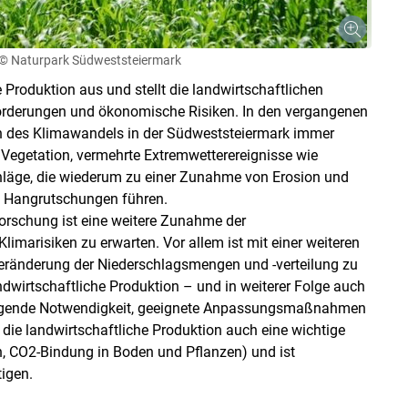
© Naturpark Südweststeiermark
 Produktion aus und stellt die landwirtschaftlichen
orderungen und ökonomische Risiken. In den vergangenen
n des Klimawandels in der Südweststeiermark immer
r Vegetation, vermehrte Extremwetterereignisse wie
hläge, die wiederum zu einer Zunahme von Erosion und
 Hangrutschungen führen.
rschung ist eine weitere Zunahme der
marisiken zu erwarten. Vor allem ist mit einer weiteren
Skip to main content
eränderung der Niederschlagsmengen und -verteilung zu
ndwirtschaftliche Produktion – und in weiterer Folge auch
dringende Notwendigkeit, geeignete Anpassungsmaßnahmen
die landwirtschaftliche Produktion auch eine wichtige
, CO2-Bindung in Boden und Pflanzen) und ist
igen.