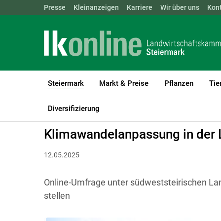
Landwirtschaftskammern:
Presse
Kleinanzeigen
Karriere
ÖSTERREICH
Wir über uns
BGLD
Kon
KTN
Steiermark
Markt & Preise
Pflanzen
Tie
(current)1
LK Steiermark
Steiermark
Aktuelles
Diversifizierung
Klimawandelanpassung in der 
12.05.2025
Online-Umfrage unter südweststeirischen Lan
stellen