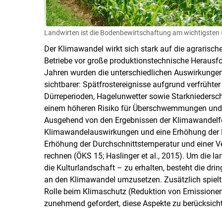
Landwirten ist die Bodenbewirtschaftung am wichtigsten
Der Klimawandel wirkt sich stark auf die agrarische
Betriebe vor große produktionstechnische Herausf
Jahren wurden die unterschiedlichen Auswirkunge
sichtbarer: Spätfrostereignisse aufgrund verfrühte
Dürreperioden, Hagelunwetter sowie Starkniedersc
einem höheren Risiko für Überschwemmungen und
Ausgehend von den Ergebnissen der Klimawandelfo
Klimawandelauswirkungen und eine Erhöhung der Kli
Erhöhung der Durchschnittstemperatur und einer V
rechnen (ÖKS 15; Haslinger et al., 2015). Um die la
die Kulturlandschaft – zu erhalten, besteht die 
an den Klimawandel umzusetzen. Zusätzlich spielt 
Rolle beim Klimaschutz (Reduktion von Emissionen
zunehmend gefordert, diese Aspekte zu berücksicht