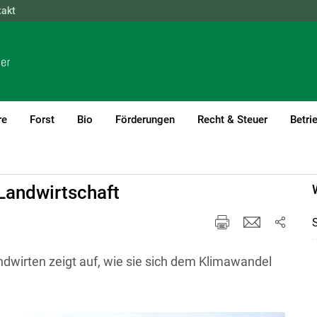
takt
NÖ
OÖ
SBG
STMK
TIROL
VBG
WIEN
re
Forst
Bio
Förderungen
Recht & Steuer
Betri
Landwirtschaft
dwirten zeigt auf, wie sie sich dem Klimawandel