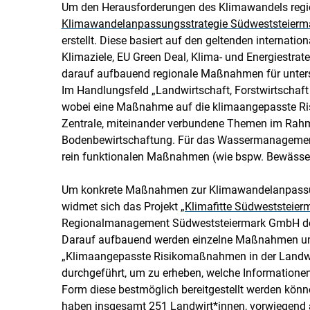
Um den Herausforderungen des Klimawandels regio
Klimawandelanpassungsstrategie Südweststeierm
erstellt. Diese basiert auf den geltenden internati
Klimaziele, EU Green Deal, Klima- und Energiestrate
darauf aufbauend regionale Maßnahmen für unters
Im Handlungsfeld „Landwirtschaft, Forstwirtscha
wobei eine Maßnahme auf die klimaangepasste Risi
Zentrale, miteinander verbundene Themen im R
Bodenbewirtschaftung. Für das Wassermanagement 
rein funktionalen Maßnahmen (wie bspw. Bewässer
Um konkrete Maßnahmen zur Klimawandelanpassung
widmet sich das Projekt
„Klimafitte Südweststeier
Regionalmanagement Südweststeiermark GmbH de
Darauf aufbauend werden einzelne Maßnahmen umg
„Klimaangepasste Risikomaßnahmen in der Landwirt
durchgeführt, um zu erheben, welche Informationen
Form diese bestmöglich bereitgestellt werden kön
haben insgesamt 251 Landwirt*innen, vorwiegend a