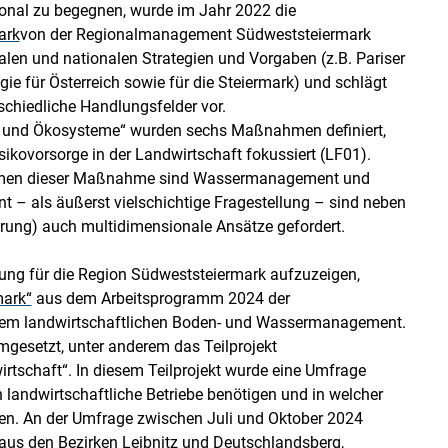
nal zu begegnen, wurde im Jahr 2022 die
ark
von der Regionalmanagement Südweststeiermark
onalen und nationalen Strategien und Vorgaben (z.B. Pariser
gie für Österreich sowie für die Steiermark) und schlägt
chiedliche Handlungsfelder vor.
ft und Ökosysteme“ wurden sechs Maßnahmen definiert,
kovorsorge in der Landwirtschaft fokussiert (LF01).
ahmen dieser Maßnahme sind Wassermanagement und
– als äußerst vielschichtige Fragestellung – sind neben
ung) auch multidimensionale Ansätze gefordert.
 für die Region Südweststeiermark aufzuzeigen,
mark“
aus dem Arbeitsprogramm 2024 der
m landwirtschaftlichen Boden- und Wassermanagement.
esetzt, unter anderem das Teilprojekt
schaft“. In diesem Teilprojekt wurde eine Umfrage
 landwirtschaftliche Betriebe benötigen und in welcher
nen. An der Umfrage zwischen Juli und Oktober 2024
us den Bezirken Leibnitz und Deutschlandsberg,