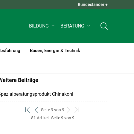
Bundesländer +
QUICK LINKS +
BILDUNG
BERATUNG
ebsführung
Bauen, Energie & Technik
Weitere Beiträge
Spezialberatungsprodukt Chinakohl
Seite 9 von 9
zum
zurück
weiter
zum
81 Artikel | Seite 9 von 9
ersten
zum
zum
letzten
Set
vorigen
nächsten
Set