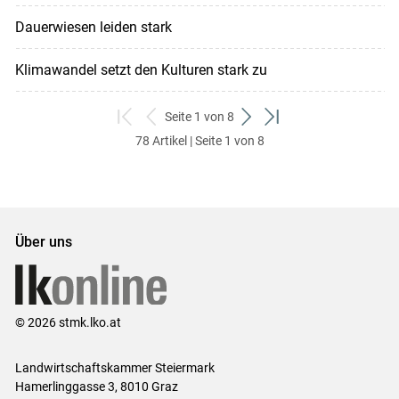
Dauerwiesen leiden stark
Klimawandel setzt den Kulturen stark zu
Seite 1 von 8
zum
zurück
weiter
zum
78 Artikel | Seite 1 von 8
ersten
zum
zum
letzten
Set
vorigen
nächsten
Set
Set
Set
Über uns
© 2026 stmk.lko.at
Landwirtschaftskammer Steiermark
Hamerlinggasse 3, 8010 Graz