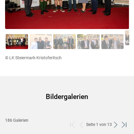
© LK Steiermark-Kristoferitsch
Bildergalerien
186 Galerien
Seite 1 von 13
zum
zurück
weiter
zum