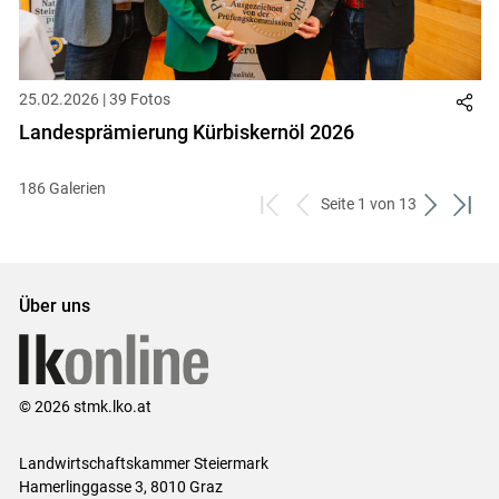
25.02.2026 | 39 Fotos
Landesprämierung Kürbiskernöl 2026
186 Galerien
Seite 1 von 13
zum
zurück
weiter
zum
ersten
zum
zum
letzt
Set
vorigen
nächsten
Set
Set
Set
Über uns
© 2026 stmk.lko.at
Landwirtschaftskammer Steiermark
Hamerlinggasse 3, 8010 Graz