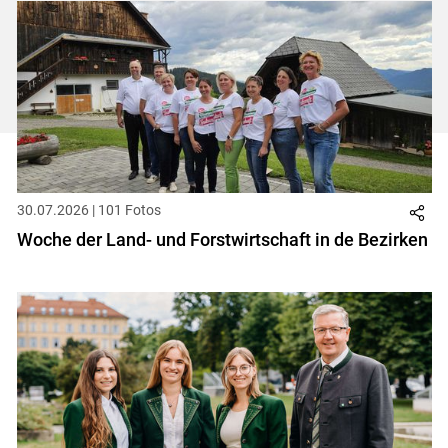
ersten
zum
zum
letzt
Set
vorigen
nächsten
Set
Set
Set
30.07.2026 | 101 Fotos
Woche der Land- und Forstwirtschaft in de Bezirken