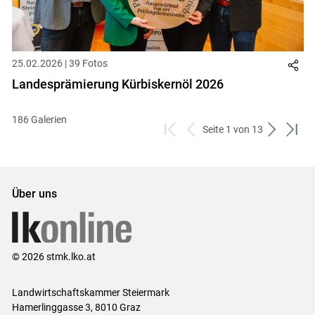
25.02.2026 | 39 Fotos
Landesprämierung Kürbiskernöl 2026
186 Galerien
Seite 1 von 13
zum
zurück
weiter
zum
ersten
zum
zum
letzt
Set
vorigen
nächsten
Set
Set
Set
Über uns
© 2026 stmk.lko.at
Landwirtschaftskammer Steiermark
Hamerlinggasse 3, 8010 Graz