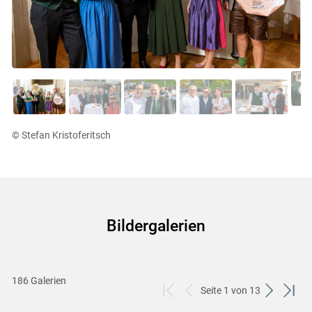
© Stefan Kristoferitsch
Bildergalerien
186 Galerien
Seite 1 von 13
zum
zurück
weiter
zum