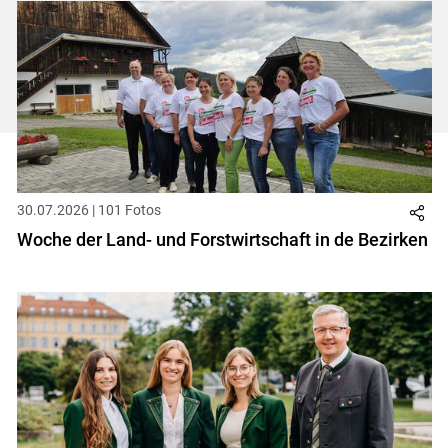
ersten
zum
zum
letzt
Set
vorigen
nächsten
Set
Set
Set
30.07.2026 | 101 Fotos
Woche der Land- und Forstwirtschaft in de Bezirken