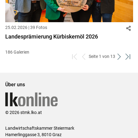
25.02.2026 | 39 Fotos
Landesprämierung Kürbiskernöl 2026
186 Galerien
Seite 1 von 13
zum
zurück
weiter
zum
ersten
zum
zum
letzt
Set
vorigen
nächsten
Set
Set
Set
Über uns
© 2026 stmk.lko.at
Landwirtschaftskammer Steiermark
Hamerlinggasse 3, 8010 Graz