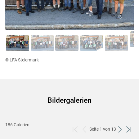
© LFA Steiermark
Bildergalerien
186 Galerien
Seite 1 von 13
zum
zurück
weiter
zum