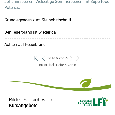
Johannisbeeren: Vielseitige Sommerbeeren mit Superfood-
Potenzial
Grundlegendes zum Steinobstschnitt
Der Feuerbrand ist wieder da
Achten auf Feuerbrand!
Seite 6 von 6
zum
zurück
weiter
zum
60 Artikel | Seite 6 von 6
ersten
zum
zum
letzten
Set
vorigen
nächsten
Set
Set
Set
Bilden Sie sich weiter
Kursangebote