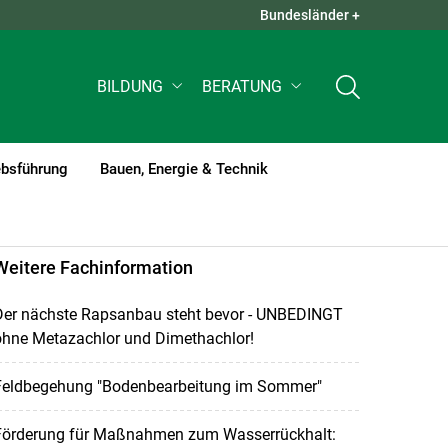
Bundesländer +
QUICK LINKS +
BILDUNG
BERATUNG
ebsführung
Bauen, Energie & Technik
Weitere Fachinformation
Der nächste Rapsanbau steht bevor - UNBEDINGT
ohne Metazachlor und Dimethachlor!
Feldbegehung "Bodenbearbeitung im Sommer"
Förderung für Maßnahmen zum Wasserrückhalt: