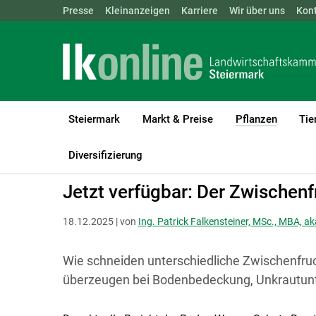
Landwirtschaftskammern:
Presse
Kleinanzeigen
Karriere
ÖSTERREICH
Wir über uns
BGLD
Kon
KTN
Steiermark
Markt & Preise
Pflanzen
Tie
(current
LK Steiermark
Pflanzen
Boden-, Wasserschutz & Düngung
Diversifizierung
Jetzt verfügbar: Der Zwischen
18.12.2025 | von
Ing. Patrick Falkensteiner, MSc., MBA, a
Wie schneiden unterschiedliche Zwischenfru
überzeugen bei Bodenbedeckung, Unkrautunt