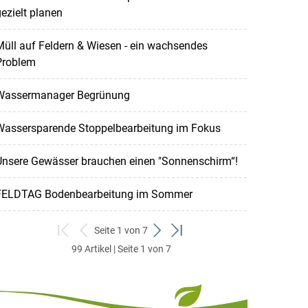
ezielt planen
üll auf Feldern & Wiesen - ein wachsendes
Problem
Wassermanager Begrünung
Wassersparende Stoppelbearbeitung im Fokus
Unsere Gewässer brauchen einen "Sonnenschirm“!
FELDTAG Bodenbearbeitung im Sommer
Seite 1 von 7
zum
zurück
weiter
zum
99 Artikel | Seite 1 von 7
ersten
zum
zum
letzten
Set
vorigen
nächsten
Set
Set
Set