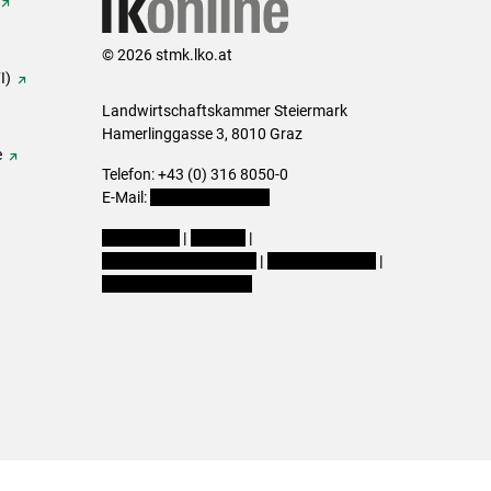
© 2026 stmk.lko.at
I)
Landwirtschaftskammer Steiermark
Hamerlinggasse 3, 8010 Graz
e
Telefon: +43 (0) 316 8050-0
E-Mail:
office@lk-stmk.at
Impressum
|
Kontakt
|
Datenschutzerklärung
|
Barrierefreiheit
|
Cookie-Einstellungen