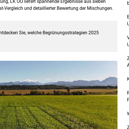
tung, LK OÖ liefert spannende Ergebnisse aus sieben
at-Vergleich und detaillierter Bewertung der Mischungen.
E
U
 entdecken Sie, welche Begrünungsstrategien 2025
U
Skip to main content
Z
A
W