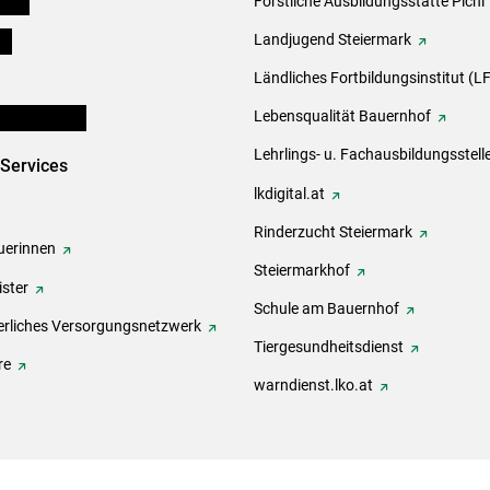
eigen
Forstliche Ausbildungsstätte Pichl
ds
Landjugend Steiermark
Ländliches Fortbildungsinstitut (LF
en und Partner
Lebensqualität Bauernhof
Lehrlings- u. Fachausbildungsstell
-Services
lkdigital.at
Rinderzucht Steiermark
erinnen
Steiermarkhof
ster
Schule am Bauernhof
rliches Versorgungsnetzwerk
Tiergesundheitsdienst
re
warndienst.lko.at