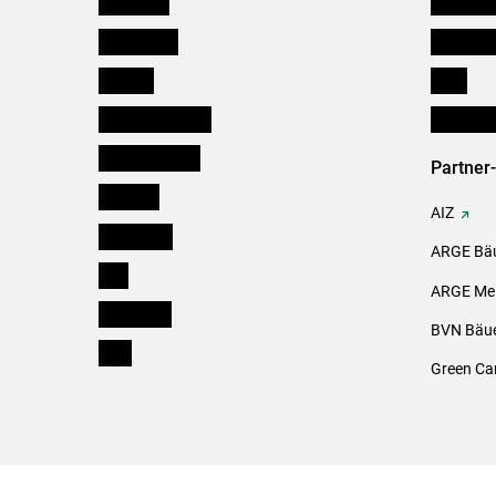
Österreich
Kleinanz
Burgenland
Downloa
Kärnten
Links
Niederösterreich
Initiativ
Oberösterreich
Partner
Salzburg
AIZ
Steiermark
ARGE Bäu
Tirol
ARGE Mei
Vorarlberg
BVN Bäue
Wien
Green Ca