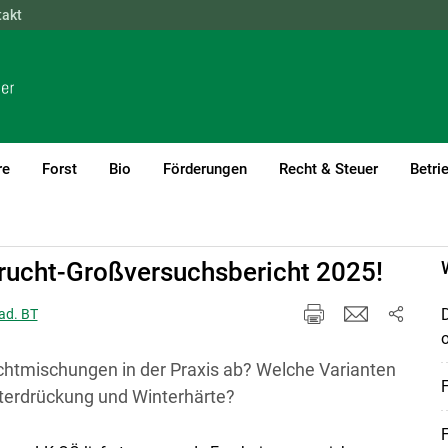
takt
NÖ
OÖ
SBG
STMK
TIROL
VBG
WIEN
re
Forst
Bio
Förderungen
Recht & Steuer
Betri
)1
frucht-Großversuchsbericht 2025!
kad. BT
chtmischungen in der Praxis ab? Welche Varianten
erdrückung und Winterhärte?