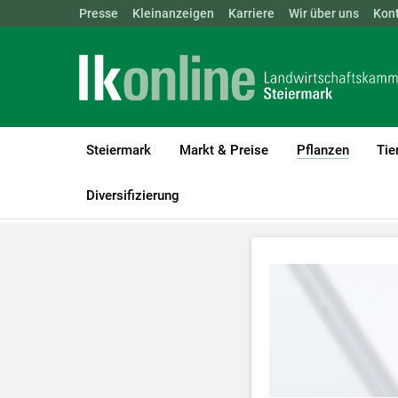
Landwirtschaftskammern:
Presse
Kleinanzeigen
Karriere
ÖSTERREICH
Wir über uns
BGLD
Kon
KTN
Steiermark
Markt & Preise
Pflanzen
Tie
(current
LK Steiermark
Pflanzen
Videos Pflanzenbau
Videos Zucker
Diversifizierung
Zum Abspielen 
Für weitere I