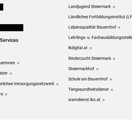
ds
Landjugend Steiermark
Ländliches Fortbildungsinstitut (LF
en und Partner
Lebensqualität Bauernhof
Lehrlings- u. Fachausbildungsstell
-Services
lkdigital.at
Rinderzucht Steiermark
erinnen
Steiermarkhof
ster
Schule am Bauernhof
rliches Versorgungsnetzwerk
Tiergesundheitsdienst
re
warndienst.lko.at