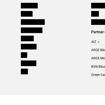
Burgenland
Downloa
Kärnten
Links
Niederösterreich
Initiativ
Oberösterreich
Partner
Salzburg
AIZ
Steiermark
ARGE Bäu
Tirol
ARGE Mei
Vorarlberg
BVN Bäue
Wien
Green Ca