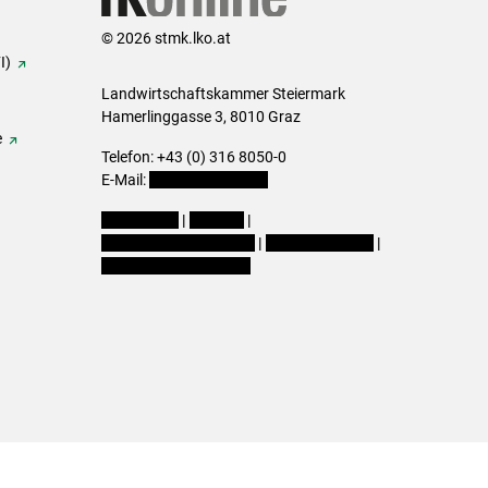
© 2026 stmk.lko.at
I)
Landwirtschaftskammer Steiermark
Hamerlinggasse 3, 8010 Graz
e
Telefon: +43 (0) 316 8050-0
E-Mail:
office@lk-stmk.at
Impressum
|
Kontakt
|
Datenschutzerklärung
|
Barrierefreiheit
|
Cookie-Einstellungen