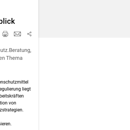
d korrigieren
blick
utz.Beratung,
den Thema
enschutzmittel
gulierung liegt
beitskräften
tion von
zstrategien.
ieren.