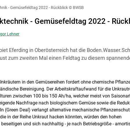
diese Website in den Cookie-Einstellungen jederzeit einsehen un
nik - Gemüsefeldtag 2022 - Rückblick
© BWSB
Cookies Einstellungen
Akzeptieren
technik - Gemüsefeldtag 2022 - Rück
egor Lehner
t Eferding in Oberösterreich hat die Boden.Wasser.Sch
ust zum zweiten Mal einen Feldtag zu diesem spannen
Unkräutern in den Gemüsereihen fordert ohne chemische Pflanz
Skip to main content
ndische Bereinigung. Der Arbeitskraftaufwand für die Unkrautre
lturen zwischen 100 bis 150 Ah/ha, welcher meist von Saisonar
 steigende Nachfrage nach biologischem Gemüse sowie die Reduk
n (Green Deal) verlangt alternative mechanische Pflanzenschut
 die in der Reihe Unkraut hacken könnten, würden den hohen
beseitigen und sich nachhaltig - je nach Betriebsgröße - amortis