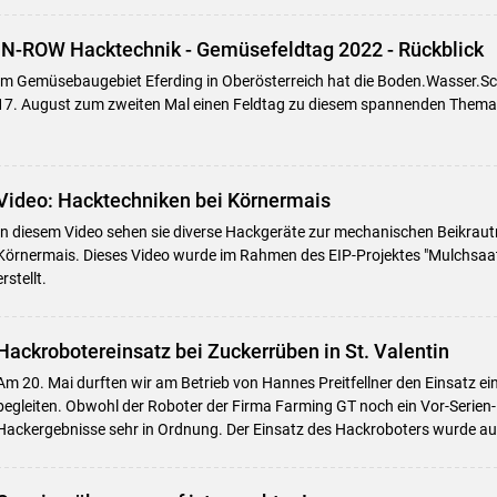
IN-ROW Hacktechnik - Gemüsefeldtag 2022 - Rückblick
Im Gemüsebaugebiet Eferding in Oberösterreich hat die Boden.Wasser.S
17. August zum zweiten Mal einen Feldtag zu diesem spannenden Thema
Video: Hacktechniken bei Körnermais
In diesem Video sehen sie diverse Hackgeräte zur mechanischen Beikrautr
Körnermais. Dieses Video wurde im Rahmen des EIP-Projektes "Mulchsaa
erstellt.
Hackrobotereinsatz bei Zuckerrüben in St. Valentin
Am 20. Mai durften wir am Betrieb von Hannes Preitfellner den Einsatz e
begleiten. Obwohl der Roboter der Firma Farming GT noch ein Vor-Serien-
Hackergebnisse sehr in Ordnung. Der Einsatz des Hackroboters wurde auc