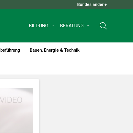
Bundesländer +
QUICK LINKS +
BILDUNG
BERATUNG
ebsführung
Bauen, Energie & Technik
tzt werden
.
nnen Ihre