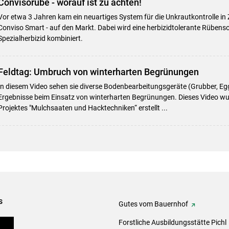
Convisorübe - worauf ist zu achten!
Vor etwa 3 Jahren kam ein neuartiges System für die Unkrautkontrolle in
Conviso Smart - auf den Markt. Dabei wird eine herbizidtolerante Rübenso
Spezialherbizid kombiniert.
Feldtag: Umbruch von winterharten Begrünungen
In diesem Video sehen sie diverse Bodenbearbeitungsgeräte (Grubber, Eg
Ergebnisse beim Einsatz von winterharten Begrünungen. Dieses Video w
Projektes "Mulchsaaten und Hacktechniken“ erstellt ...
s
Gutes vom Bauernhof
eigen
Forstliche Ausbildungsstätte Pichl