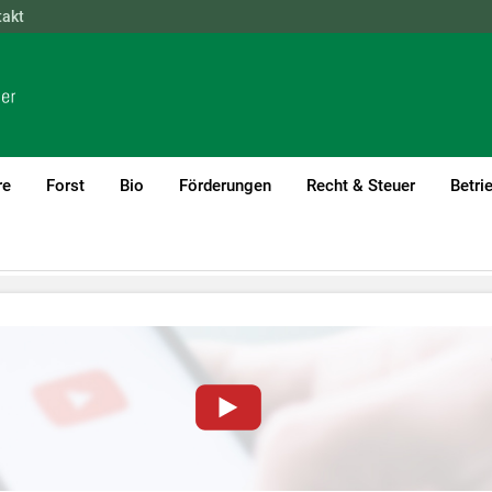
takt
NÖ
OÖ
SBG
STMK
TIROL
VBG
WIEN
re
Forst
Bio
Förderungen
Recht & Steuer
Betri
)1
rübe und Sonstige
von YouTube-Videos auf dieser Website müssen Cookies gese
nformationen lesen Sie bitte unsere
Datenschutzerklärung
.Sie kö