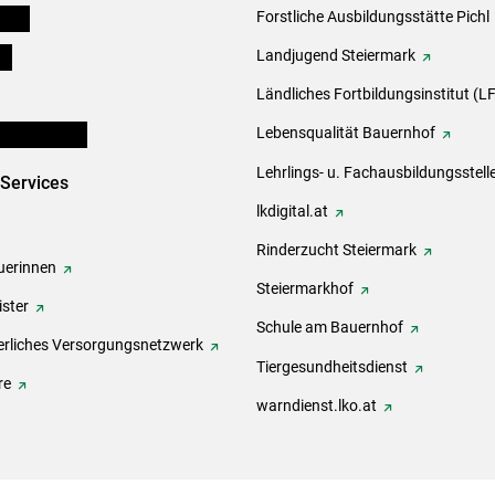
eigen
Forstliche Ausbildungsstätte Pichl
ds
Landjugend Steiermark
Ländliches Fortbildungsinstitut (LF
en und Partner
Lebensqualität Bauernhof
Lehrlings- u. Fachausbildungsstell
-Services
lkdigital.at
Rinderzucht Steiermark
erinnen
Steiermarkhof
ster
Schule am Bauernhof
rliches Versorgungsnetzwerk
Tiergesundheitsdienst
re
warndienst.lko.at