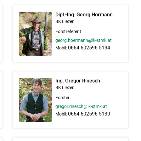
Dipl.-Ing. Georg Hörmann
BK Liezen
Skip to main content
Forstreferent
georg.hoermann@lk-stmk.at
0664 602596 5134
Mobil:
Ing. Gregor Rinesch
BK Liezen
Förster
gregor.rinesch@lk-stmk.at
0664 602596 5130
Mobil: