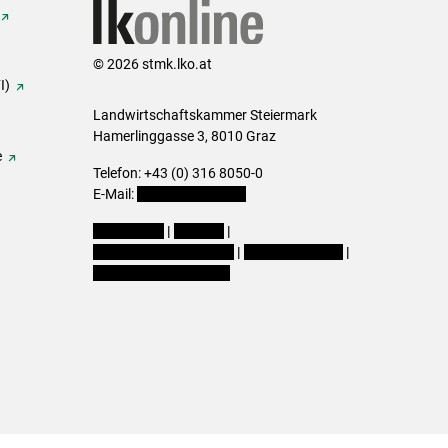
© 2026 stmk.lko.at
I)
Landwirtschaftskammer Steiermark
Hamerlinggasse 3, 8010 Graz
e
Telefon: +43 (0) 316 8050-0
E-Mail:
office@lk-stmk.at
Impressum
|
Kontakt
|
Datenschutzerklärung
|
Barrierefreiheit
|
Cookie-Einstellungen