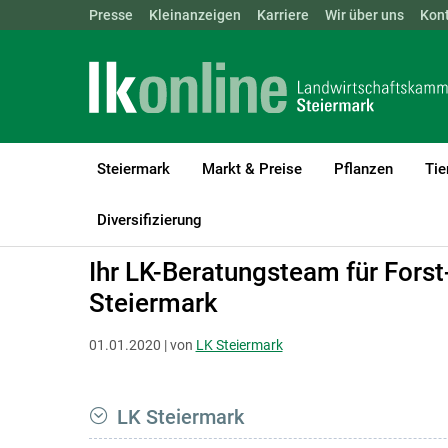
Landwirtschaftskammern:
Presse
Kleinanzeigen
Karriere
ÖSTERREICH
Wir über uns
BGLD
Kon
KTN
Steiermark
Markt & Preise
Pflanzen
Tie
LK Steiermark
Forst
Holzvermarktung & Betriebswirtschaft
Diversifizierung
Ihr LK-Beratungsteam für Forst
Steiermark
01.01.2020 | von
LK Steiermark
LK Steiermark