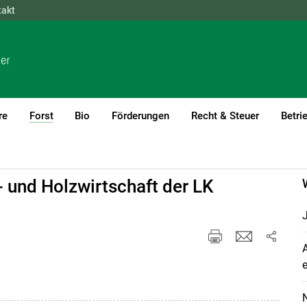
takt
NÖ
OÖ
SBG
STMK
TIROL
VBG
WIEN
re
Forst
Bio
Förderungen
Recht & Steuer
Betri
(current)1
- und Holzwirtschaft der LK
J