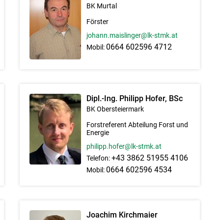
BK Murtal
Förster
johann.maislinger@lk-stmk.at
0664 602596 4712
Mobil:
Dipl.-Ing. Philipp Hofer, BSc
BK Obersteiermark
Forstreferent Abteilung Forst und
Energie
philipp.hofer@lk-stmk.at
+43 3862 51955 4106
Telefon:
0664 602596 4534
Mobil:
Joachim Kirchmaier