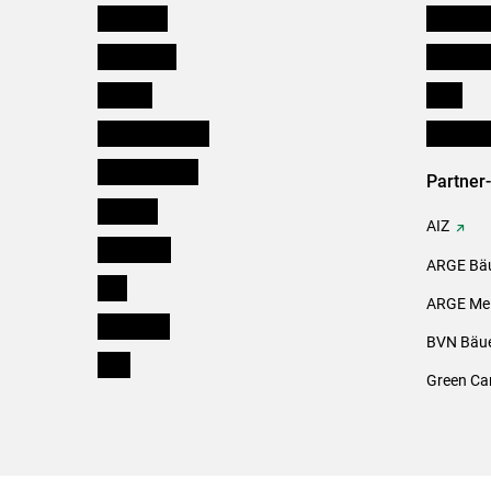
Österreich
Kleinanz
Burgenland
Downloa
Kärnten
Links
Niederösterreich
Initiativ
Oberösterreich
Partner
Salzburg
AIZ
Steiermark
ARGE Bäu
Tirol
ARGE Mei
Vorarlberg
BVN Bäue
Wien
Green Ca