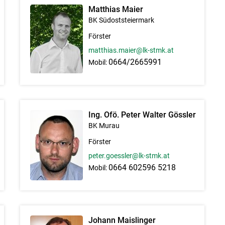
Matthias Maier
BK Südoststeiermark
Förster
matthias.maier@lk-stmk.at
0664/2665991
Mobil:
Ing. Ofö. Peter Walter Gössler
BK Murau
Förster
peter.goessler@lk-stmk.at
0664 602596 5218
Mobil:
Johann Maislinger