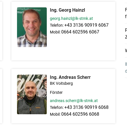
F
Ing. Georg Hainzl
georg.hainzl@lk-stmk.at
+43 3136 90919 6067
Telefon:
P
0664 602596 6067
Mobil:
Z
W
I
d
Ing. Andreas Scherr
BK Voitsberg
Förster
andreas.scherr@lk-stmk.at
+43 3136 90919 6068
Telefon:
0664 602596 6068
Mobil: