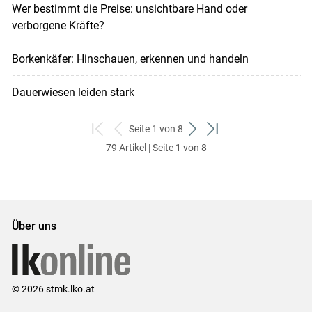
Wer bestimmt die Preise: unsichtbare Hand oder
verborgene Kräfte?
Borkenkäfer: Hinschauen, erkennen und handeln
Dauerwiesen leiden stark
Seite 1 von 8
zum
zurück
weiter
zum
79 Artikel | Seite 1 von 8
ersten
zum
zum
letzten
Set
vorigen
nächsten
Set
Set
Set
Über uns
© 2026 stmk.lko.at