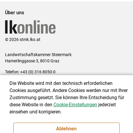
Über uns
© 2026 stmk.lko.at
Landwirtschaftskammer Steiermark
Hamerlinggasse 3, 8010 Graz
Telefon: +43 (0) 316 8050-0
E-Mail:
office@lk-stmk.at
Die Website wird mit den technisch erforderlichen
Impressum
|
Kontakt
|
Datenschutzerklärung
|
Barrierefreiheit
|
Cookies ausgeführt. Andere Cookies werden nur mit Ihrer
Cookie-Einstellungen
Zustimmung gesetzt. Sie können Ihre Entscheidung für
diese Website in den
Cookie-Einstellungen
jederzeit
einsehen und korrigieren.
NEWSLETTER
Ablehnen