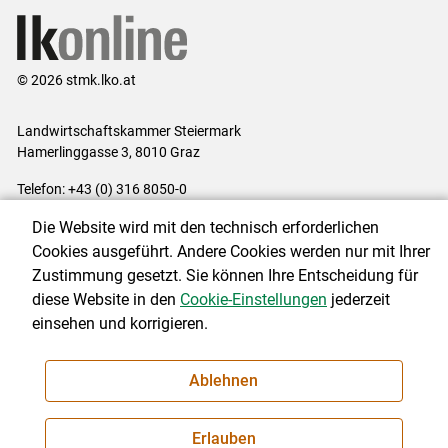
© 2026 stmk.lko.at
Landwirtschaftskammer Steiermark
Hamerlinggasse 3, 8010 Graz
Telefon: +43 (0) 316 8050-0
E-Mail:
office@lk-stmk.at
Die Website wird mit den technisch erforderlichen
Impressum
|
Kontakt
|
Datenschutzerklärung
|
Barrierefreiheit
|
Cookies ausgeführt. Andere Cookies werden nur mit Ihrer
Cookie-Einstellungen
Zustimmung gesetzt. Sie können Ihre Entscheidung für
diese Website in den
Cookie-Einstellungen
jederzeit
einsehen und korrigieren.
NEWSLETTER
Ablehnen
Erlauben