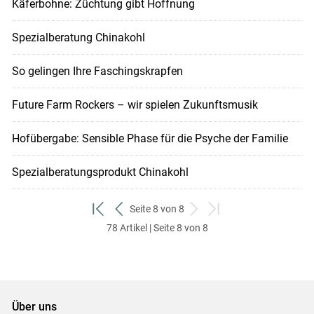
Käferbohne: Züchtung gibt Hoffnung
Spezialberatung Chinakohl
So gelingen Ihre Faschingskrapfen
Future Farm Rockers – wir spielen Zukunftsmusik
Hofübergabe: Sensible Phase für die Psyche der Familie
Spezialberatungsprodukt Chinakohl
Seite 8 von 8
zum
zurück
weiter
zum
78 Artikel | Seite 8 von 8
ersten
zum
zum
letzten
Set
vorigen
nächsten
Set
Set
Set
Über uns