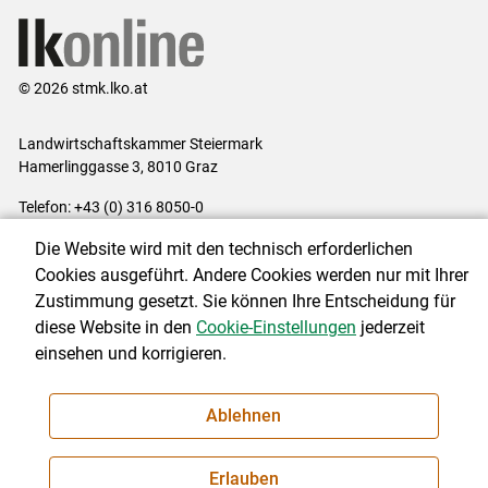
© 2026 stmk.lko.at
Landwirtschaftskammer Steiermark
Hamerlinggasse 3, 8010 Graz
Telefon: +43 (0) 316 8050-0
E-Mail:
office@lk-stmk.at
Die Website wird mit den technisch erforderlichen
Impressum
|
Kontakt
|
Datenschutzerklärung
|
Barrierefreiheit
|
Cookies ausgeführt. Andere Cookies werden nur mit Ihrer
Cookie-Einstellungen
Zustimmung gesetzt. Sie können Ihre Entscheidung für
diese Website in den
Cookie-Einstellungen
jederzeit
einsehen und korrigieren.
NEWSLETTER
Ablehnen
Erlauben