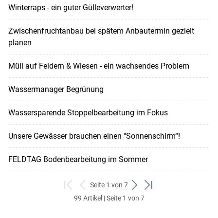
Winterraps - ein guter Gülleverwerter!
Zwischenfruchtanbau bei spätem Anbautermin gezielt
planen
Müll auf Feldern & Wiesen - ein wachsendes Problem
Wassermanager Begrünung
Wassersparende Stoppelbearbeitung im Fokus
Unsere Gewässer brauchen einen "Sonnenschirm“!
FELDTAG Bodenbearbeitung im Sommer
Seite 1 von 7
zum
zurück
weiter
zum
99 Artikel | Seite 1 von 7
ersten
zum
zum
letzten
Set
vorigen
nächsten
Set