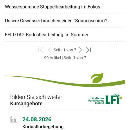
Wassersparende Stoppelbearbeitung im Fokus
Unsere Gewässer brauchen einen "Sonnenschirm“!
FELDTAG Bodenbearbeitung im Sommer
Seite 1 von 7
zum
zurück
weiter
zum
99 Artikel | Seite 1 von 7
ersten
zum
zum
letzten
Set
vorigen
nächsten
Set
Set
Set
Bilden Sie sich weiter
Kursangebote
24.08.2026
Kürbisflurbegehung