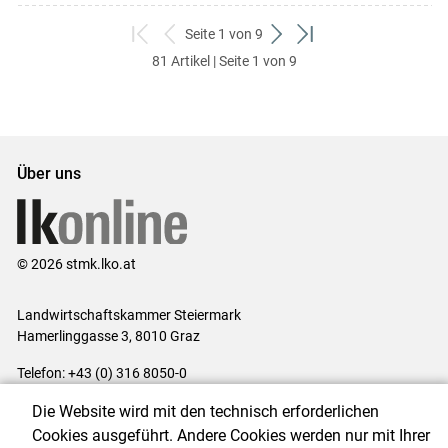
Seite 1 von 9
zum
zurück
weiter
zum
81 Artikel | Seite 1 von 9
ersten
zum
zum
letzten
Set
vorigen
nächsten
Set
Set
Set
Über uns
© 2026 stmk.lko.at
Landwirtschaftskammer Steiermark
Hamerlinggasse 3, 8010 Graz
Telefon: +43 (0) 316 8050-0
E-Mail:
office@lk-stmk.at
Die Website wird mit den technisch erforderlichen
Impressum
|
Kontakt
|
Datenschutzerklärung
|
Barrierefreiheit
|
Cookies ausgeführt. Andere Cookies werden nur mit Ihrer