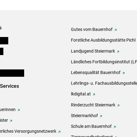
s
Gutes vom Bauernhof
eigen
Forstliche Ausbildungsstätte Pichl
ds
Landjugend Steiermark
Ländliches Fortbildungsinstitut (LF
en und Partner
Lebensqualität Bauernhof
Lehrlings- u. Fachausbildungsstell
-Services
lkdigital.at
Rinderzucht Steiermark
erinnen
Steiermarkhof
ster
Schule am Bauernhof
rliches Versorgungsnetzwerk