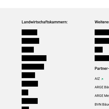
Landwirtschaftskammern:
Weitere
Österreich
Kleinanz
Burgenland
Downloa
Kärnten
Links
Niederösterreich
Initiativ
Oberösterreich
Partner
Salzburg
AIZ
Steiermark
ARGE Bäu
Tirol
ARGE Mei
Vorarlberg
BVN Bäue
Wien