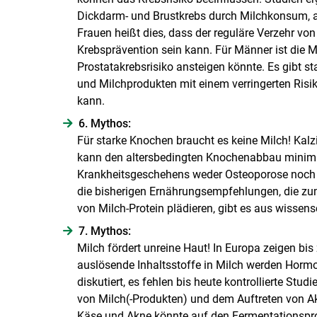
Dickdarm- und Brustkrebs durch Milchkonsum, a
Frauen heißt dies, dass der reguläre Verzehr vo
Krebsprävention sein kann. Für Männer ist die
Prostatakrebsrisiko ansteigen könnte. Es gibt st
und Milchprodukten mit einem verringerten Risi
kann.
6. Mythos:
Für starke Knochen braucht es keine Milch! Kal
kann den altersbedingten Knochenabbau minim
Krankheitsgeschehens weder Osteoporose noch da
die bisherigen Ernährungsempfehlungen, die zu
von Milch-Protein plädieren, gibt es aus wissens
7. Mythos:
Milch fördert unreine Haut! In Europa zeigen b
auslösende Inhaltsstoffe in Milch werden Horm
diskutiert, es fehlen bis heute kontrollierte 
von Milch(-Produkten) und dem Auftreten von 
Käse und Akne könnte auf den Fermentationspro