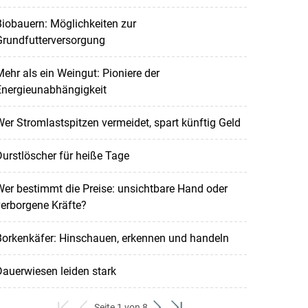
iobauern: Möglichkeiten zur
Grundfutterversorgung
ehr als ein Weingut: Pioniere der
Energieunabhängigkeit
er Stromlastspitzen vermeidet, spart künftig Geld
urstlöscher für heiße Tage
er bestimmt die Preise: unsichtbare Hand oder
erborgene Kräfte?
Borkenkäfer: Hinschauen, erkennen und handeln
auerwiesen leiden stark
Seite 1 von 8