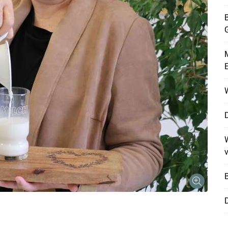
B
M
W
D
W
v
D