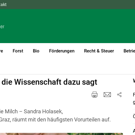
takt
NÖ
OÖ
SBG
STMK
TIROL
VBG
WIEN
re
Forst
Bio
Förderungen
Recht & Steuer
Betri
 die Wissenschaft dazu sagt
F
wie Milch – Sandra Holasek,
az, räumt mit den häufigsten Vorurteilen auf.
A