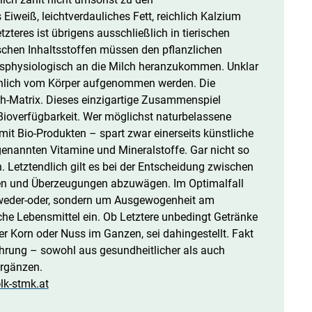
Eiweiß, leichtverdauliches Fett, reichlich Kalzium
zteres ist übrigens ausschließlich in tierischen
ischen Inhaltsstoffen müssen den pflanzlichen
gsphysiologisch an die Milch heranzukommen. Unklar
sächlich vom Körper aufgenommen werden. Die
ch-Matrix. Dieses einzigartige Zusammenspiel
 Bioverfügbarkeit. Wer möglichst naturbelassene
it Bio-Produkten – spart zwar einerseits künstliche
 genannten Vitamine und Mineralstoffe. Gar nicht so
n. Letztendlich gilt es bei der Entscheidung zwischen
sen und Überzeugungen abzuwägen. Im Optimalfall
ntweder-oder, sondern um Ausgewogenheit am
iche Lebensmittel ein. Ob Letztere unbedingt Getränke
r Korn oder Nuss im Ganzen, sei dahingestellt. Fakt
nährung – sowohl aus gesundheitlicher als auch
ergänzen.
lk-stmk.at