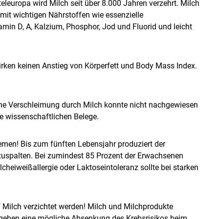
teleuropa wird Milch seit über 8.000 Jahren verzehrt. Milch
mit wichtigen Nährstoffen wie essenzielle
min D, A, Kalzium, Phosphor, Jod und Fluorid und leicht
Skip to main content
rken keinen Anstieg von Körperfett und Body Mass Index.
ine Verschleimung durch Milch konnte nicht nachgewiesen
e wissenschaftlichen Belege.
men! Bis zum fünften Lebensjahr produziert der
uspalten. Bei zumindest 85 Prozent der Erwachsenen
lcheiweißallergie oder Laktoseintoleranz sollte bei starken
f Milch verzichtet werden! Milch und Milchprodukte
rgeben eine mögliche Absenkung des Krebsrisikos beim