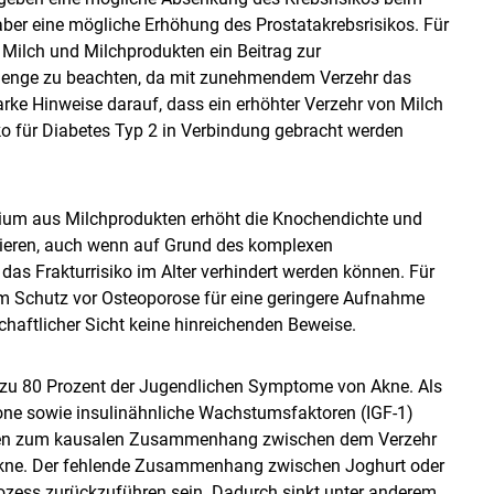
ber eine mögliche Erhöhung des Prostatakrebsrisikos. Für
n Milch und Milchprodukten ein Beitrag zur
 Menge zu beachten, da mit zunehmendem Verzehr das
arke Hinweise darauf, dass ein erhöhter Verzehr von Milch
ko für Diabetes Typ 2 in Verbindung gebracht werden
zium aus Milchprodukten erhöht die Knochendichte und
ieren, auch wenn auf Grund des komplexen
s Frakturrisiko im Alter verhindert werden können. Für
m Schutz vor Osteoporose für eine geringere Aufnahme
chaftlicher Sicht keine hinreichenden Beweise.
is zu 80 Prozent der Jugendlichen Symptome von Akne. Als
one sowie insulinähnliche Wachstumsfaktoren (IGF-1)
Studien zum kausalen Zusammenhang zwischen dem Verzehr
Akne. Der fehlende Zusammenhang zwischen Joghurt oder
zess zurückzuführen sein. Dadurch sinkt unter anderem