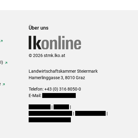
Über uns
© 2026 stmk.lko.at
I)
Landwirtschaftskammer Steiermark
Hamerlinggasse 3, 8010 Graz
e
Telefon: +43 (0) 316 8050-0
E-Mail:
office@lk-stmk.at
Impressum
|
Kontakt
|
Datenschutzerklärung
|
Barrierefreiheit
|
Cookie-Einstellungen