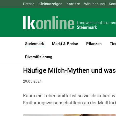
Landwirtschaftskammern:
Presse
Kleinanzeigen
Karriere
ÖSTERREICH
Wir über uns
BGLD
Kon
KTN
Steiermark
Markt & Preise
Pflanzen
Tie
(current)1
LK Steiermark
Steiermark
Aktuelles
Diversifizierung
Häufige Milch-Mythen und was
29.05.2024
Kaum ein Lebensmittel ist so viel diskutiert 
Ernährungswissenschaftlerin an der MedUni Gr