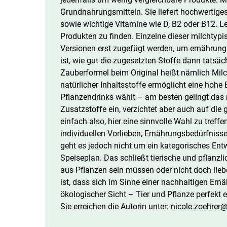
Grundnahrungsmitteln. Sie liefert hochwertiges 
sowie wichtige Vitamine wie D, B2 oder B12. Let
Produkten zu finden. Einzelne dieser milchtyp
Versionen erst zugefügt werden, um ernährun
ist, wie gut die zugesetzten Stoffe dann tat
Zauberformel beim Original heißt nämlich Mil
natürlicher Inhaltsstoffe ermöglicht eine hohe
Pflanzendrinks wählt – am besten gelingt das m
Zusatzstoffe ein, verzichtet aber auch auf die
einfach also, hier eine sinnvolle Wahl zu treffe
individuellen Vorlieben, Ernährungsbedürfnis
geht es jedoch nicht um ein kategorisches E
Speiseplan. Das schließt tierische und pflanzl
aus Pflanzen sein müssen oder nicht doch liebe
ist, dass sich im Sinne einer nachhaltigen Er
ökologischer Sicht – Tier und Pflanze perfekt 
Sie erreichen die Autorin unter:
nicole.zoehrer@