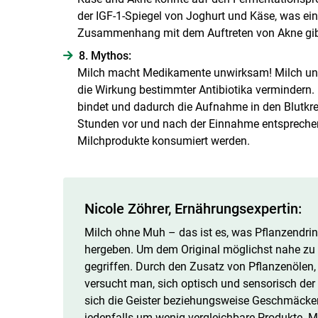
der IGF-1-Spiegel von Joghurt und Käse, was ein
Zusammenhang mit dem Auftreten von Akne gib
8. Mythos:
Milch macht Medikamente unwirksam! Milch und
die Wirkung bestimmter Antibiotika vermindern. 
bindet und dadurch die Aufnahme in den Blutkre
Stunden vor und nach der Einnahme entsprechen
Milchprodukte konsumiert werden.
Nicole Zöhrer, Ernährungsexpertin:
Milch ohne Muh – das ist es, was Pflanzendrin
hergeben. Um dem Original möglichst nahe zu k
gegriffen. Durch den Zusatz von Pflanzenölen
versucht man, sich optisch und sensorisch der
sich die Geister beziehungsweise Geschmäcker. 
jedenfalls um wenig vergleichbare Produkte. M