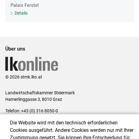
Palais Ferstel
Details
Über uns
© 2026 stmk.lko.at
Landwirtschaftskammer Steiermark
Hamerlinggasse 3, 8010 Graz
Telefon: +43 (0) 316 8050-0
E-Mail:
office@lk-stmk.at
Die Website wird mit den technisch erforderlichen
Impressum
|
Kontakt
|
Datenschutzerklärung
|
Barrierefreiheit
|
Cookies ausgeführt. Andere Cookies werden nur mit Ihrer
Cookie-Einstellungen
Zustimmung gesetzt. Sie können Ihre Entscheidung für