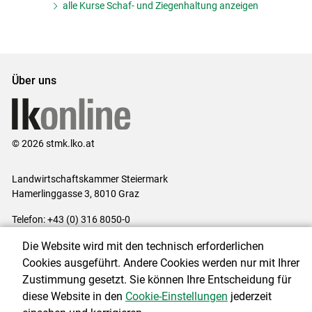
alle Kurse Schaf- und Ziegenhaltung anzeigen
Über uns
© 2026 stmk.lko.at
Landwirtschaftskammer Steiermark
Hamerlinggasse 3, 8010 Graz
Telefon: +43 (0) 316 8050-0
E-Mail:
office@lk-stmk.at
Die Website wird mit den technisch erforderlichen
Impressum
|
Kontakt
|
Datenschutzerklärung
|
Barrierefreiheit
|
Cookies ausgeführt. Andere Cookies werden nur mit Ihrer
Cookie-Einstellungen
Zustimmung gesetzt. Sie können Ihre Entscheidung für
diese Website in den
Cookie-Einstellungen
jederzeit