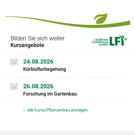
ersten
zum
zum
letzten
Set
vorigen
nächsten
Set
Set
Set
Bilden Sie sich weiter
Kursangebote
24.08.2026
Kürbisflurbegehung
26.08.2026
Forschung im Gartenbau
alle Kurse Pflanzenbau anzeigen