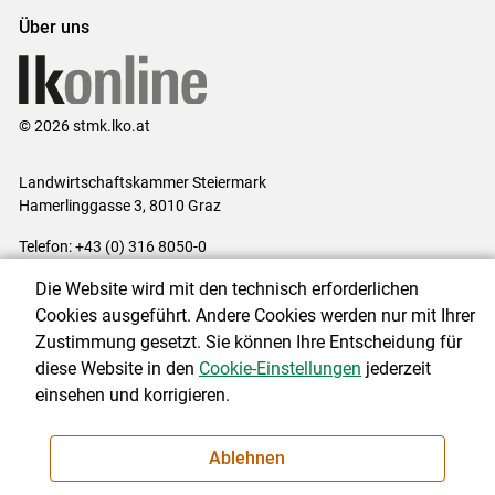
Über uns
© 2026 stmk.lko.at
Landwirtschaftskammer Steiermark
Hamerlinggasse 3, 8010 Graz
Telefon: +43 (0) 316 8050-0
E-Mail:
office@lk-stmk.at
Die Website wird mit den technisch erforderlichen
Impressum
|
Kontakt
|
Datenschutzerklärung
|
Barrierefreiheit
|
Cookies ausgeführt. Andere Cookies werden nur mit Ihrer
Cookie-Einstellungen
Zustimmung gesetzt. Sie können Ihre Entscheidung für
diese Website in den
Cookie-Einstellungen
jederzeit
einsehen und korrigieren.
NEWSLETTER
Ablehnen