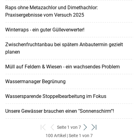
Raps ohne Metazachlor und Dimethachlor:
Praxisergebnisse vom Versuch 2025
Winterraps - ein guter Gülleverwerter!
Zwischenfruchtanbau bei spätem Anbautermin gezielt
planen
Müll auf Feldern & Wiesen - ein wachsendes Problem
Wassermanager Begrünung
Wassersparende Stoppelbearbeitung im Fokus
Unsere Gewässer brauchen einen "Sonnenschirm“!
Seite 1 von 7
zum
zurück
weiter
zum
100 Artikel | Seite 1 von 7