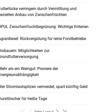
utterlücke verringern durch Vermittlung und
gezielten Anbau von Zwischenfrüchten
ÖPUL Zwischenfruchtbegrünung: Wichtige Kriterien
grardiesel: Rückvergütung für reine Forstbetriebe
iobauern: Möglichkeiten zur
Grundfutterversorgung
ehr als ein Weingut: Pioniere der
Energieunabhängigkeit
er Stromlastspitzen vermeidet, spart künftig Geld
urstlöscher für heiße Tage
Seite 1 von 9