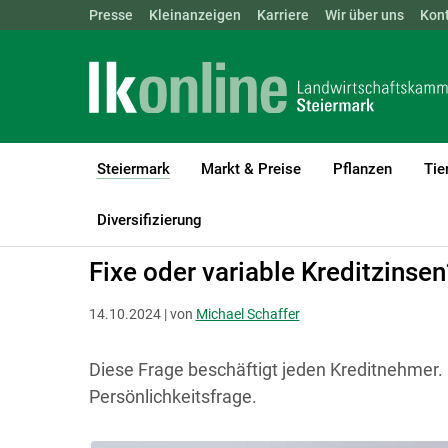
Landwirtschaftskammern:
Presse
Kleinanzeigen
Karriere
ÖSTERREICH
Wir über uns
BGLD
Kon
KTN
Steiermark
Markt & Preise
Pflanzen
Tie
(current)1
LK Steiermark
Steiermark
Aktuelles
Diversifizierung
Fixe oder variable Kreditzinsen
14.10.2024 | von
Michael Schaffer
Diese Frage beschäftigt jeden Kreditnehmer. 
Persönlichkeitsfrage.