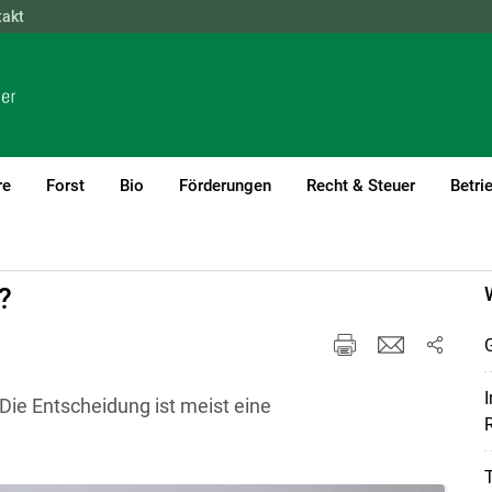
takt
NÖ
OÖ
SBG
STMK
TIROL
VBG
WIEN
re
Forst
Bio
Förderungen
Recht & Steuer
Betri
?
I
Die Entscheidung ist meist eine
R