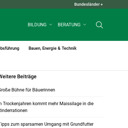
Bundesländer +
QUICK LINKS +
BILDUNG
BERATUNG
ebsführung
Bauen, Energie & Technik
Weitere Beiträge
Große Bühne für Bäuerinnen
n Trockenjahren kommt mehr Maissilage in die
inderrationen
Tipps zum sparsamen Umgang mit Grundfutter