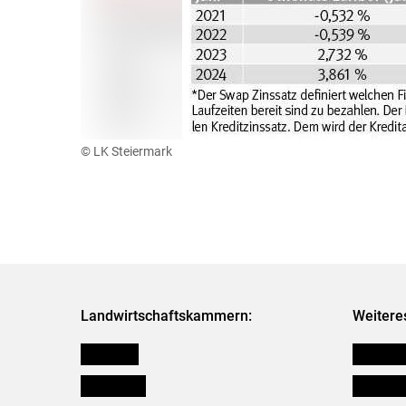
© LK Steiermark
Landwirtschaftskammern:
Weitere
Österreich
Kleinanz
Burgenland
Downloa