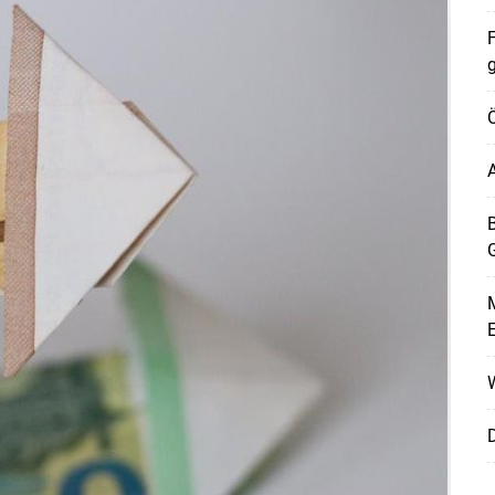
F
A
B
M
W
D