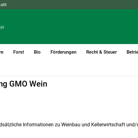
takt
NÖ
OÖ
SBG
STMK
TIROL
VBG
WIEN
re
Forst
Bio
Förderungen
Recht & Steuer
Betri
ung GMO Wein
dsätzliche Informationen zu Weinbau und Kellerwirtschaft und