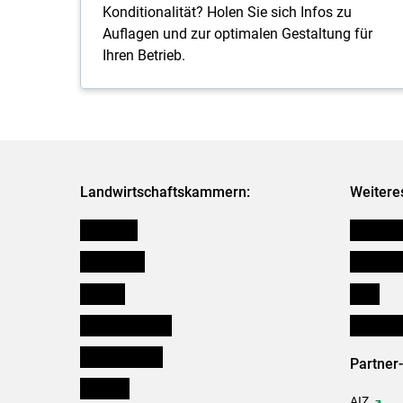
Konditionalität? Holen Sie sich Infos zu
Auflagen und zur optimalen Gestaltung für
Ihren Betrieb.
Landwirtschaftskammern:
Weitere
Österreich
Kleinanz
Burgenland
Downloa
Kärnten
Links
Niederösterreich
Initiativ
Oberösterreich
Partner
Salzburg
AIZ