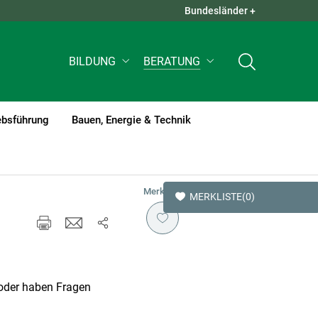
Bundesländer +
QUICK LINKS +
BILDUNG
BERATUNG
ebsführung
Bauen, Energie & Technik
Merken
MERKLISTE
(0)
/oder haben Fragen