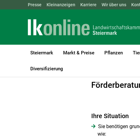
Landwirtschaftskammern:
Presse
Kleinanzeigen
Karriere
ÖSTERREICH
Wir über uns
BGLD
Kon
KTN
Steiermark
Markt & Preise
Pflanzen
Tie
LK Steiermark
Beratung
Förderungen
Landwirtschaft
Diversifizierung
Förderberat
Ihre Situation
Sie benötigen grun
wie: