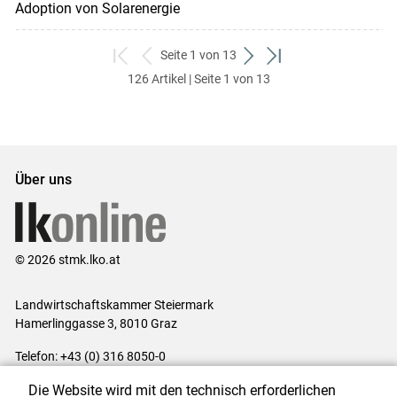
Adoption von Solarenergie
Seite 1 von 13
zum
zurück
weiter
zum
126 Artikel | Seite 1 von 13
ersten
zum
zum
letzten
Set
vorigen
nächsten
Set
Set
Set
Über uns
© 2026 stmk.lko.at
Landwirtschaftskammer Steiermark
Hamerlinggasse 3, 8010 Graz
Telefon: +43 (0) 316 8050-0
E-Mail:
office@lk-stmk.at
Die Website wird mit den technisch erforderlichen