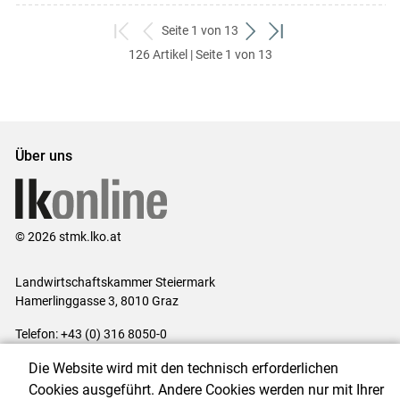
Seite 1 von 13
zum
zurück
weiter
zum
126 Artikel | Seite 1 von 13
ersten
zum
zum
letzten
Set
vorigen
nächsten
Set
Set
Set
Über uns
© 2026 stmk.lko.at
Landwirtschaftskammer Steiermark
Hamerlinggasse 3, 8010 Graz
Telefon: +43 (0) 316 8050-0
E-Mail:
office@lk-stmk.at
Die Website wird mit den technisch erforderlichen
Impressum
|
Kontakt
|
Datenschutzerklärung
|
Barrierefreiheit
|
Cookies ausgeführt. Andere Cookies werden nur mit Ihrer