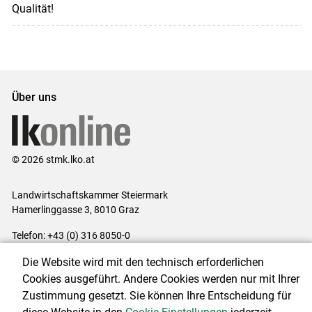
Qualität!
Über uns
© 2026 stmk.lko.at
Landwirtschaftskammer Steiermark
Hamerlinggasse 3, 8010 Graz
Telefon: +43 (0) 316 8050-0
E-Mail:
office@lk-stmk.at
Die Website wird mit den technisch erforderlichen
Impressum
|
Kontakt
|
Datenschutzerklärung
|
Barrierefreiheit
|
Cookies ausgeführt. Andere Cookies werden nur mit Ihrer
Cookie-Einstellungen
Zustimmung gesetzt. Sie können Ihre Entscheidung für