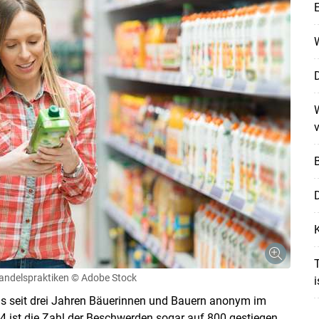
W
D
W
v
D
K
T
andelspraktiken
© Adobe Stock
i
as seit drei Jahren Bäuerinnen und Bauern anonym im
4 ist die Zahl der Beschwerden sogar auf 800 gestiegen.