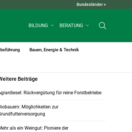
Bundesländer +
QUICK LINKS +
BILDUNG
BERATUNG
ebsführung
Bauen, Energie & Technik
Weitere Beiträge
grardiesel: Rückvergütung für reine Forstbetriebe
iobauern: Möglichkeiten zur
Grundfutterversorgung
ehr als ein Weingut: Pioniere der