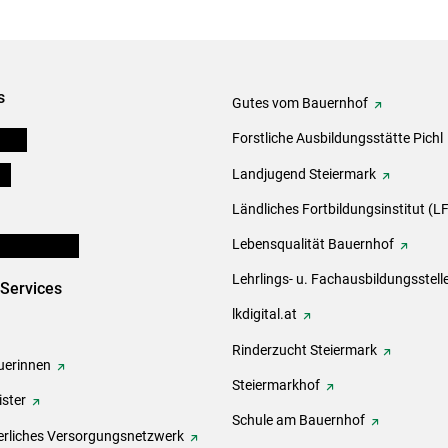
s
Gutes vom Bauernhof
eigen
Forstliche Ausbildungsstätte Pichl
ds
Landjugend Steiermark
Ländliches Fortbildungsinstitut (LF
en und Partner
Lebensqualität Bauernhof
Lehrlings- u. Fachausbildungsstell
-Services
lkdigital.at
Rinderzucht Steiermark
erinnen
Steiermarkhof
ster
Schule am Bauernhof
rliches Versorgungsnetzwerk