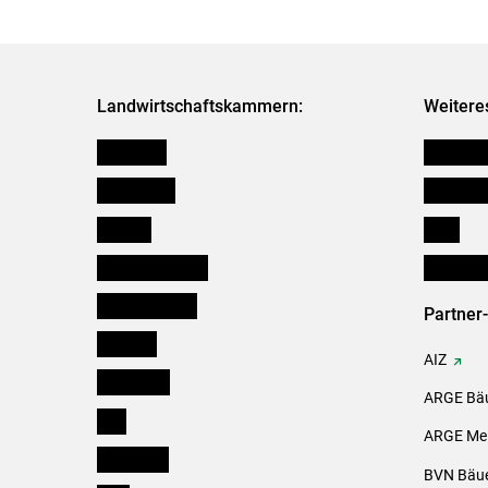
Landwirtschaftskammern:
Weitere
Österreich
Kleinanz
Burgenland
Downloa
Kärnten
Links
Niederösterreich
Initiativ
Oberösterreich
Partner
Salzburg
AIZ
Steiermark
ARGE Bäu
Tirol
ARGE Mei
Vorarlberg
BVN Bäue