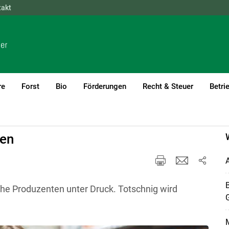
takt
NÖ
OÖ
SBG
STMK
TIROL
VBG
WIEN
re
Forst
Bio
Förderungen
Recht & Steuer
Betri
fen
A
B
he Produzenten unter Druck. Totschnig wird
M