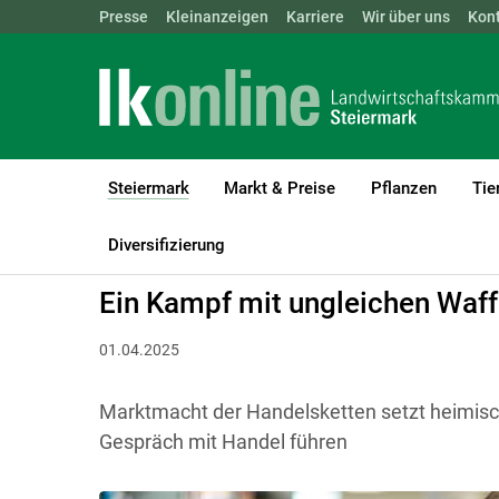
Landwirtschaftskammern:
Presse
Kleinanzeigen
Karriere
ÖSTERREICH
Wir über uns
BGLD
Kon
KTN
Steiermark
Markt & Preise
Pflanzen
Tie
(current)1
LK Steiermark
Steiermark
Aktuelles
Diversifizierung
Ein Kampf mit ungleichen Waf
01.04.2025
Marktmacht der Handelsketten setzt heimisc
Gespräch mit Handel führen