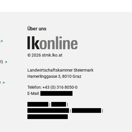
Über uns
© 2026 stmk.lko.at
I)
Landwirtschaftskammer Steiermark
Hamerlinggasse 3, 8010 Graz
e
Telefon: +43 (0) 316 8050-0
E-Mail:
office@lk-stmk.at
Impressum
|
Kontakt
|
Datenschutzerklärung
|
Barrierefreiheit
|
Cookie-Einstellungen