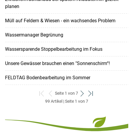
planen
Müll auf Feldern & Wiesen - ein wachsendes Problem
Wassermanager Begrünung
Wassersparende Stoppelbearbeitung im Fokus
Unsere Gewässer brauchen einen "Sonnenschirm“!
FELDTAG Bodenbearbeitung im Sommer
Seite 1 von 7
zum
zurück
weiter
zum
99 Artikel | Seite 1 von 7
ersten
zum
zum
letzten
Set
vorigen
nächsten
Set
Set
Set