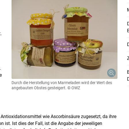
D
.
D
Z
.
e
D
Durch die Herstellung von Marmeladen wird der Wert des
angebauten Obstes gesteigert.
© OWZ
Skip to main content
tioxidationsmittel wie Ascorbinsäure zugesetzt, da ihre
ist. Ist dies der Fall, ist die Angabe der jeweiligen