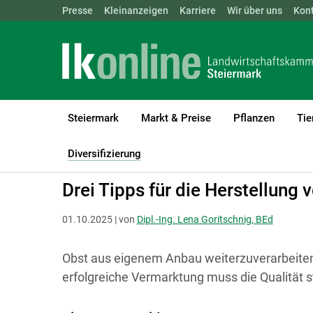
Landwirtschaftskammern:
Presse
Kleinanzeigen
Karriere
ÖSTERREICH
Wir über uns
BGLD
Kon
KTN
Steiermark
Markt & Preise
Pflanzen
Tie
LK Steiermark
Diversifizierung
Bildung und Beratung für Divers
Diversifizierung
(current)1
Drei Tipps für die Herstellung
01.10.2025 | von
Dipl.-Ing. Lena Goritschnig, BEd
Obst aus eigenem Anbau weiterzu­verarbeiten,
erfolgreiche Vermarktung muss die Qualität 