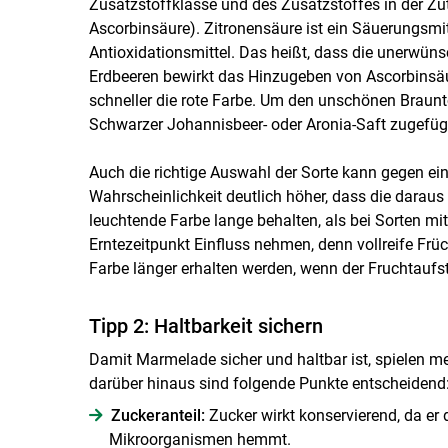
Zusatzstoffklasse und des Zusatzstoffes in der Zutat
Ascorbinsäure). Zitronensäure ist ein Säuerungsmit
Antioxidationsmittel. Das heißt, dass die unerwüns
Erdbeeren bewirkt das Hinzugeben von Ascorbinsäure
schneller die rote Farbe. Um den unschönen Braunt
Schwarzer Johannisbeer- oder Aronia-Saft zugefüg
Auch die richtige Auswahl der Sorte kann gegen eine
Wahrscheinlichkeit deutlich höher, dass die daraus
leuchtende Farbe lange behalten, als bei Sorten mi
Erntezeitpunkt Einfluss nehmen, denn vollreife Früc
Farbe länger erhalten werden, wenn der Fruchtaufstr
Tipp 2: Haltbarkeit sichern
Damit Marmelade sicher und haltbar ist, spielen m
darüber hinaus sind folgende Punkte entscheidend
Zuckeranteil:
Zucker wirkt konservierend, da e
Mikroorganismen hemmt.