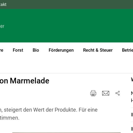
takt
NÖ
OÖ
SBG
STMK
TIROL
VBG
WIEN
re
Forst
Bio
Förderungen
Recht & Steuer
Betri
ifizierung
 von Marmelade
N
H
 steigert den Wert der Produkte. Für eine
stimmen.