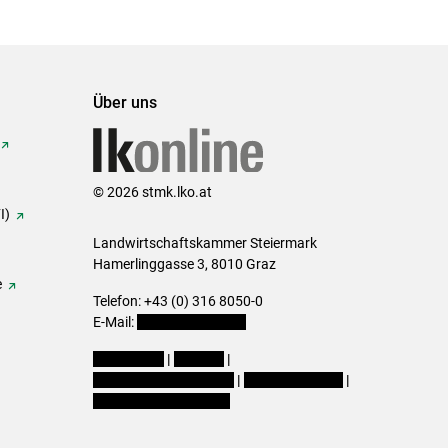
Über uns
© 2026 stmk.lko.at
I)
Landwirtschaftskammer Steiermark
Hamerlinggasse 3, 8010 Graz
e
Telefon: +43 (0) 316 8050-0
E-Mail:
office@lk-stmk.at
Impressum
|
Kontakt
|
Datenschutzerklärung
|
Barrierefreiheit
|
Cookie-Einstellungen