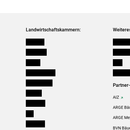
Landwirtschaftskammern:
Weitere
Österreich
Kleinanz
Burgenland
Downloa
Kärnten
Links
Niederösterreich
Initiativ
Oberösterreich
Partner
Salzburg
AIZ
Steiermark
ARGE Bäu
Tirol
ARGE Mei
Vorarlberg
BVN Bäue