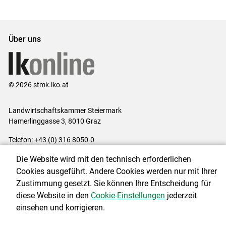
Über uns
© 2026 stmk.lko.at
Landwirtschaftskammer Steiermark
Hamerlinggasse 3, 8010 Graz
Telefon: +43 (0) 316 8050-0
E-Mail:
office@lk-stmk.at
Die Website wird mit den technisch erforderlichen
Impressum
|
Kontakt
|
Datenschutzerklärung
|
Barrierefreiheit
|
Cookies ausgeführt. Andere Cookies werden nur mit Ihrer
Cookie-Einstellungen
Zustimmung gesetzt. Sie können Ihre Entscheidung für
diese Website in den
Cookie-Einstellungen
jederzeit
einsehen und korrigieren.