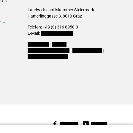
I)
Landwirtschaftskammer Steiermark
Hamerlinggasse 3, 8010 Graz
e
Telefon: +43 (0) 316 8050-0
E-Mail:
office@lk-stmk.at
Impressum
|
Kontakt
|
Datenschutzerklärung
|
Barrierefreiheit
|
Cookie-Einstellungen
Facebook
Youtube