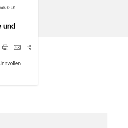
d korrigieren
ails
© LK
e und
innvollen