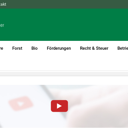
takt
NÖ
OÖ
SBG
STMK
TIROL
VBG
WIEN
re
Forst
Bio
Förderungen
Recht & Steuer
Betri
von YouTube-Videos auf dieser Website müssen Cookies gese
nformationen lesen Sie bitte unsere
Datenschutzerklärung
.Sie kö