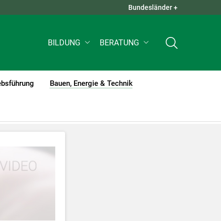
Bundesländer +
QUICK LINKS +
BILDUNG
BERATUNG
ebsführung
Bauen, Energie & Technik
(current)1
tzt werden
.
nnen Ihre