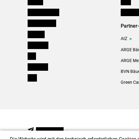
Kärnten
Links
Niederösterreich
Initiativ
Oberösterreich
Partner
Salzburg
AIZ
Steiermark
ARGE Bäu
Tirol
ARGE Mei
Vorarlberg
BVN Bäue
Wien
Green Ca
NEWSLETTER