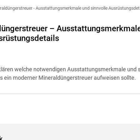
diese Website in den Cookie-Einstellungen jederzeit einsehen un
eraldüngerstreuer - Ausstattungsmerkmale und sinnvolle Ausrüstungsdet
Cookies Einstellungen
Akzeptieren
düngerstreuer – Ausstattungsmerkmal
srüstungsdetails
Skip to main content
 klären welche notwendigen Ausstattungsmerkmale und s
s ein moderner Mineraldüngerstreuer aufweisen sollte.
k