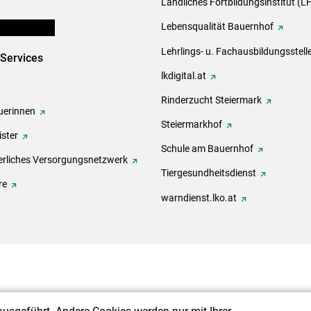
Ländliches Fortbildungsinstitut (LF
en und Partner
Lebensqualität Bauernhof
Lehrlings- u. Fachausbildungsstell
-Services
lkdigital.at
Rinderzucht Steiermark
erinnen
Steiermarkhof
ster
Schule am Bauernhof
rliches Versorgungsnetzwerk
Tiergesundheitsdienst
re
warndienst.lko.at