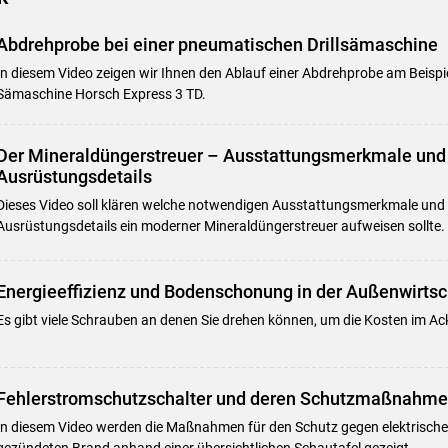
Abdrehprobe bei einer pneumatischen Drillsämaschine
In diesem Video zeigen wir Ihnen den Ablauf einer Abdrehprobe am Beisp
Sämaschine Horsch Express 3 TD.
Der Mineraldüngerstreuer – Ausstattungsmerkmale und 
Ausrüstungsdetails
Dieses Video soll klären welche notwendigen Ausstattungsmerkmale und 
Ausrüstungsdetails ein moderner Mineraldüngerstreuer aufweisen sollte.
Energieeffizienz und Bodenschonung in der Außenwirtsc
Es gibt viele Schrauben an denen Sie drehen können, um die Kosten im A
Fehlerstromschutzschalter und deren Schutzmaßnahm
In diesem Video werden die Maßnahmen für den Schutz gegen elektrischen
gezündeten Brand anhand einer übersichtlichen Schautafel gezeigt.