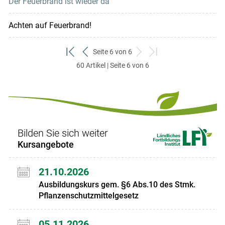
Der Feuerbrand ist wieder da
Achten auf Feuerbrand!
Seite 6 von 6
zum
zurück
weiter
zum
60 Artikel | Seite 6 von 6
ersten
zum
zum
letzten
Set
vorigen
nächsten
Set
Set
Set
Bilden Sie sich weiter
Kursangebote
21.10.2026
Ausbildungskurs gem. §6 Abs.10 des Stmk.
Pflanzenschutzmittelgesetz
05.11.2026